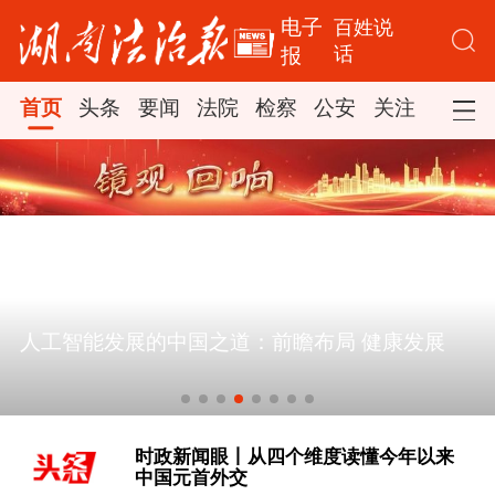
电子
百姓说
话
报
首页
头条
要闻
法院
检察
公安
关注
司法
人工智能发展的中国之道：前瞻布局 健康发展
[学习·知行丨“敦煌，我心向往之”]
时政新闻眼丨从四个维度读懂今年以来
中国元首外交