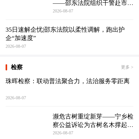
——邵东法院组织干警赴市禁
毒教育基地参观学习
2026-08-07
35日速解企忧|邵东法院以柔性调解，跑出护
企“加速度”
2026-08-07
检察
更多 >
珠晖检察：联动普法聚合力，法治服务零距离
2026-08-07
濒危古树重绽新芽——宁乡检
察公益诉讼为古树名木撑起法
治“保护伞”
2026-08-07