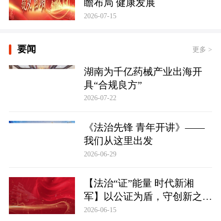
瞻布局 健康发展
2026-07-15
要闻
更多 >
湖南为千亿药械产业出海开
具“合规良方”
2026-07-22
《法治先锋 青年开讲》——
我们从这里出发
2026-06-29
【法治“证”能量 时代新湘
军】以公证为盾，守创新之魂
湖南青年公证人为知识产权保
2026-06-15