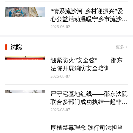
护筑牢防线
“情系流沙河·乡村迎振兴”爱
心公益活动温暖宁乡市流沙河
镇
2026-06-02
法院
更多 >
绷紧防火“安全弦” ——邵东
法院开展消防安全培训
2026-08-07
严守宅基地红线——邵东法院
联合多部门成功执结一起非法
占用宅基地行政处罚案
2026-08-07
厚植禁毒理念 践行司法担当