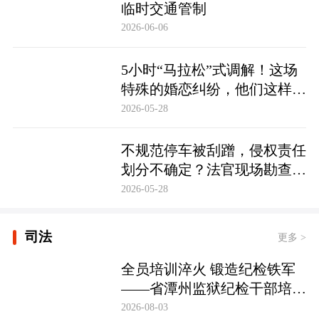
临时交通管制
2026-06-06
5小时“马拉松”式调解！这场
特殊的婚恋纠纷，他们这样化
解……
2026-05-28
不规范停车被刮蹭，侵权责任
划分不确定？法官现场勘查定
争纷
2026-05-28
司法
更多 >
全员培训淬火 锻造纪检铁军
——省潭州监狱纪检干部培训
实现全覆盖
2026-08-03