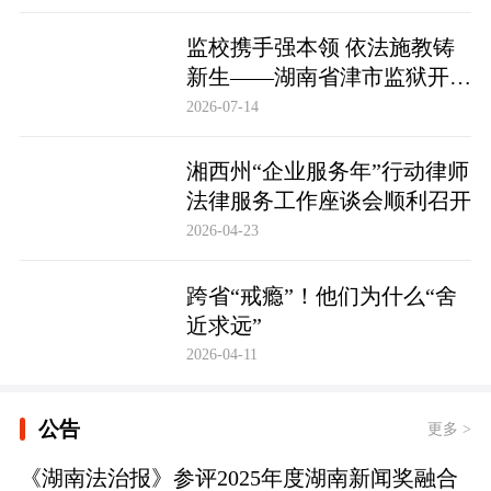
监校携手强本领 依法施教铸
新生——湖南省津市监狱开展
基层警察教育改造专项技能培
2026-07-14
训
湘西州“企业服务年”行动律师
法律服务工作座谈会顺利召开
2026-04-23
跨省“戒瘾”！他们为什么“舍
近求远”
2026-04-11
公告
更多 >
《湖南法治报》参评2025年度湖南新闻奖融合