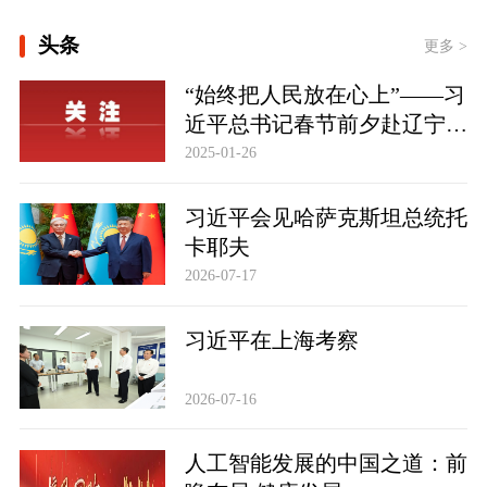
[学习新语｜以党的政治建设为统领加强
头条
党的各方面建设]
更多 >
“始终把人民放在心上”——习
[学习·知行丨“敦煌，我心向往之”]
近平总书记春节前夕赴辽宁看
时政新闻眼丨从四个维度读懂今年以来
望慰问基层干部群众纪实
2025-01-26
中国元首外交
习近平会见哈萨克斯坦总统托
卡耶夫
2026-07-17
习近平在上海考察
2026-07-16
人工智能发展的中国之道：前