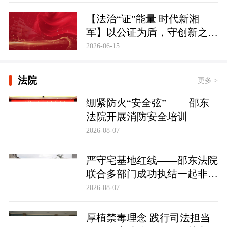
【法治“证”能量 时代新湘
军】以公证为盾，守创新之魂
湖南青年公证人为知识产权保
2026-06-15
护筑牢防线
法院
更多 >
绷紧防火“安全弦” ——邵东
法院开展消防安全培训
2026-08-07
严守宅基地红线——邵东法院
联合多部门成功执结一起非法
占用宅基地行政处罚案
2026-08-07
厚植禁毒理念 践行司法担当