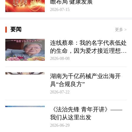
瞻布局 健康发展
2026-07-15
要闻
更多 >
连线蔡皋：我的名字代表低处
的生命，因为爱才接近理想的
高地
2026-08-08
湖南为千亿药械产业出海开
具“合规良方”
2026-07-22
《法治先锋 青年开讲》——
我们从这里出发
2026-06-29