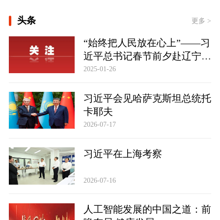
[新思想引领新征程丨丰收背后
头条
的“稳”与“进”]
更多 >
“始终把人民放在心上”——习
各美其美，美美与共
近平总书记春节前夕赴辽宁看
望慰问基层干部群众纪实
2025-01-26
习近平会见哈萨克斯坦总统托
卡耶夫
2026-07-17
习近平在上海考察
2026-07-16
人工智能发展的中国之道：前