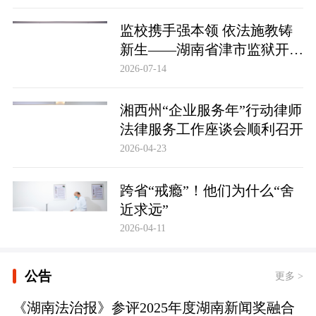
监校携手强本领 依法施教铸
新生——湖南省津市监狱开展
基层警察教育改造专项技能培
2026-07-14
训
湘西州“企业服务年”行动律师
法律服务工作座谈会顺利召开
2026-04-23
跨省“戒瘾”！他们为什么“舍
近求远”
2026-04-11
公告
更多 >
《湖南法治报》参评2025年度湖南新闻奖融合