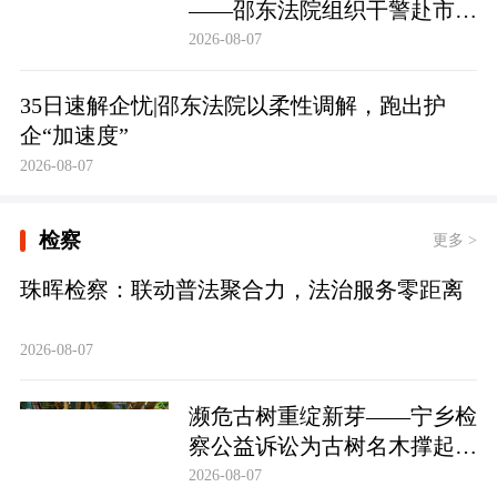
——邵东法院组织干警赴市禁
毒教育基地参观学习
2026-08-07
35日速解企忧|邵东法院以柔性调解，跑出护
企“加速度”
2026-08-07
检察
更多 >
珠晖检察：联动普法聚合力，法治服务零距离
2026-08-07
濒危古树重绽新芽——宁乡检
察公益诉讼为古树名木撑起法
治“保护伞”
2026-08-07