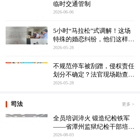
临时交通管制
2026-06-06
5小时“马拉松”式调解！这场
特殊的婚恋纠纷，他们这样化
解……
2026-05-28
不规范停车被刮蹭，侵权责任
划分不确定？法官现场勘查定
争纷
2026-05-28
司法
更多 >
全员培训淬火 锻造纪检铁军
——省潭州监狱纪检干部培训
实现全覆盖
2026-08-03