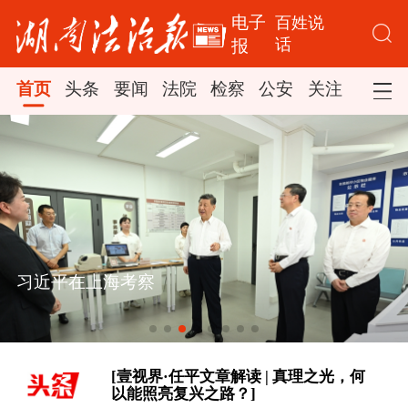
电子
百姓说
话
报
首页
头条
要闻
法院
检察
公安
关注
司法
[新思想引领新征程丨丰收背后
习近平在上海考察
的“稳”与“进”]
各美其美，美美与共
[壹视界·任平文章解读 | 真理之光，何
以能照亮复兴之路？]