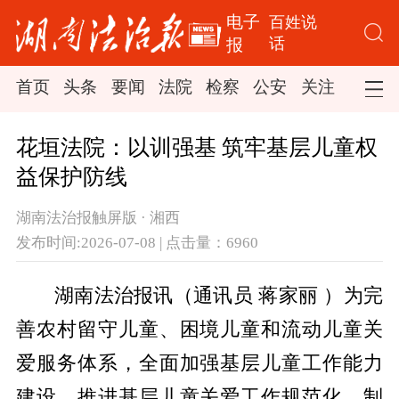
电子
百姓说
话
报
首页
头条
要闻
法院
检察
公安
关注
司法
花垣法院：以训强基 筑牢基层儿童权
益保护防线
湖南法治报触屏版 · 湘西
发布时间:2026-07-08 | 点击量：6960
湖南法治报讯（通讯员 蒋家丽 ）为完
善农村留守儿童、困境儿童和流动儿童关
爱服务体系，全面加强基层儿童工作能力
建设，推进基层儿童关爱工作规范化、制