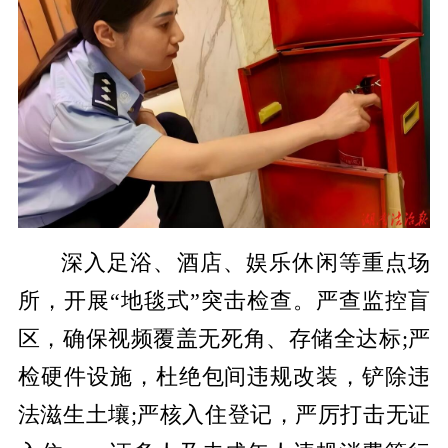
深入足浴、酒店、娱乐休闲等重点场
所，开展“地毯式”突击检查。严查监控盲
区，确保视频覆盖无死角、存储全达标;严
检硬件设施，杜绝包间违规改装，铲除违
法滋生土壤;严核入住登记，严厉打击无证