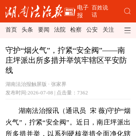
电子
百姓说
话
报
首页
头条
要闻
法院
检察
公安
关注
司法
守护“烟火气”，拧紧“安全阀”——南
庄坪派出所多措并举筑牢辖区平安防
线
湖南法治报触屏版 · 张家界
发布时间:2026-07-08 | 点击量：7362
湖南法治报讯（通讯员
宋 薇)
守护“烟
火气”，拧紧“安全阀”。近日，南庄坪派出
所多措并举，以系列硬核举措全面净化辖