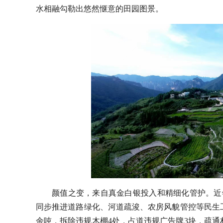
水相融勾勒出悠然惬意的田园图景。
颜值之变，来自真金白银投入和精细化管护。近
同步推进道路绿化、河道疏浚、农房风貌管控等民生
余吨，拆除违规木棚4处，占道违规广告牌3块，疏通