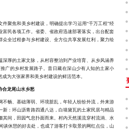
号文件聚焦和美乡村建设，明确提出学习运用“千万工程”经
业富民各项工作。省委、省政府迅速部署落实，出台配套
群众全过程参与乡村建设、全方位共享发展红利，聚力绘
蕴深厚的土家文脉，从村容整治到产业培育、从乡风涵养
可推广的乡村发展路子。昔日藏在深山少有人知的土家小
然成为大张家界和美乡村建设的鲜活范本。
住协合龙尾山水乡愁
网不畅、基础薄弱、环境脏乱，年轻人纷纷外流，外来游
一新：环山沥青路四通八达，白墙黛瓦的土家民居与精品
缀其间，田园气息扑面而来。村内天然溪流穿村流淌、水
后闲谈休憩的好去处，也成了游客打卡取景的网红点位，山