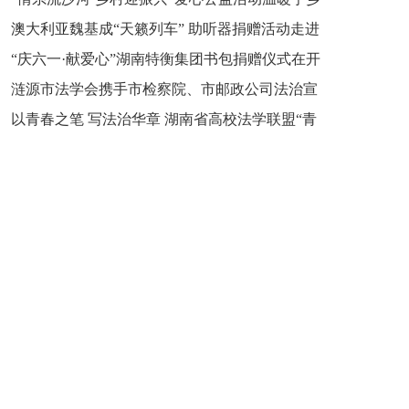
新之魂 湖南青年公证人为知识产权保护筑牢防线
澳大利亚魏基成“天籁列车” 助听器捐赠活动走进
市流沙河镇
“庆六一·献爱心”湖南特衡集团书包捐赠仪式在开
开慧镇
涟源市法学会携手市检察院、市邮政公司法治宣
慧镇举行
以青春之笔 写法治华章 湖南省高校法学联盟“青
讲走进七星街镇仙洞中学
年说法”实践基地揭牌