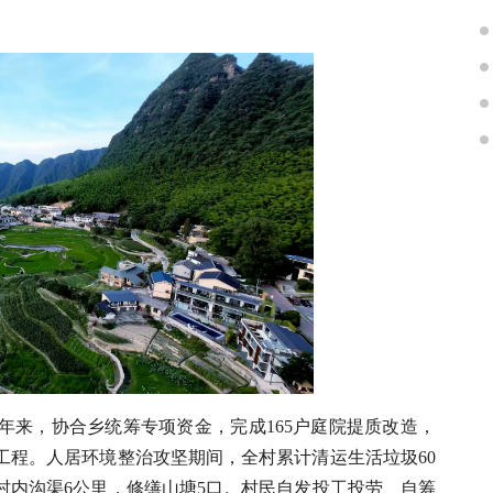
年来，协合乡统筹专项资金，完成165户庭院提质改造，
工程。人居环境整治攻坚期间，全村累计清运生活垃圾60
村内沟渠6公里，修缮山塘5口。村民自发投工投劳、自筹