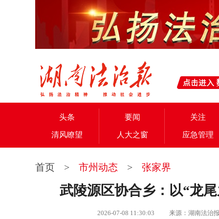
头条
要闻
关注
清风瞭望
人大之窗
应急管理
首页
>
市州动态
>
张家界
武陵源区协合乡：以“龙尾
2026-07-08 11:30:03 来源：湖南法