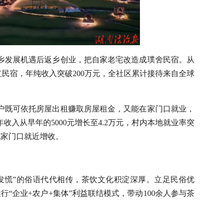
乡发展机遇后返乡创业，把自家老宅改造成璞舍民宿。从
红民宿，年纯收入突破200万元，全社区累计接待来自全球
户既可依托房屋出租赚取房屋租金，又能在家门口就业，
入从早年的5000元增长至4.2万元，村内本地就业率突
现家门口就近增收。
发慌”的俗语代代相传，茶饮文化积淀深厚。立足民俗优
行“企业+农户+集体”利益联结模式，带动100余人参与茶