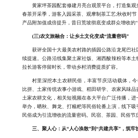
黄家坪茶园配套修建月亮台观景平台，打造集观
春茶开采季，游客入园采茶、观摩制茶工艺;秋收时
产品附加值成倍提升，昔日荒坡彻底变成群众增收的“
(三)农文旅融合：让乡土文化变成“流量密码”
获评全国十大最美农村路的插园公路沿龙尾巴社
续提速。公路沿线集聚土家社饭、湘西酸辣粉等本土
拉长游客停留时长，带动乡村消费提质扩容。
村里深挖本土农耕民俗，丰富节庆活动载体，今
比拼、土家传统农事小游戏、稻田研学、农家风味品
土家农耕文化，相关短视频在各大平台广泛传播，进
举办，晒秋、舞龙、打糍粑等民俗轮番上演，线下吸
民俗成为引流增收的流量密码。民宿、茶园、民俗节庆三
三、聚人心：从“人心涣散”到“共建共享”，筑