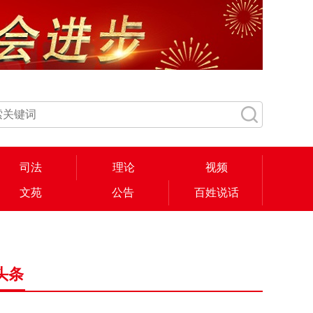
司法
理论
视频
文苑
公告
百姓说话
头条