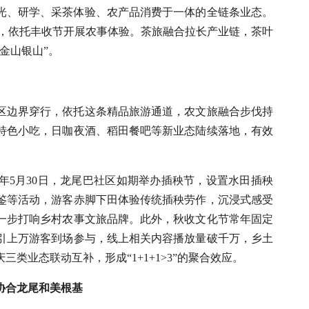
光、研学、采茶体验、农产品消费于一体的全链条业态。
节，依托丰收节开展农事体验。茶旅融合拉长产业链，茶叶
金山银山”。
区边界穿行，依托这条精品旅游通道，农文旅融合步伐持
特色小吃，日咖夜酒、稻田餐吧等新业态陆续落地，有效
年5月30日，龙尾巴社区如期举办插秧节，设置水田插秧
鉴等活动，游客赤脚下田体验传统插秧劳作，沉浸式感受
一步打响乡村农事文旅品牌。此外，秋收文化节常年固定
引上万游客到场参与，线上相关内容播放量破千万，乡土
类业态联动互补，形成“1+1+1>3”的聚合效应。
牢协合龙尾和美根基