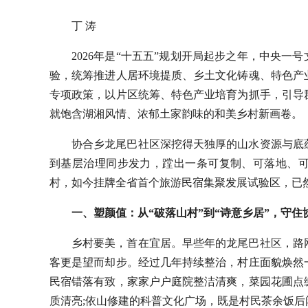
丁 涛
2026年是“十五五”规划开局起步之年，中央一
验，统筹推进人居环境提质、乡土文化铸魂、特色产
专项政策，以片区统筹、特色产业培育为抓手，引导
就饱含湖湘风情、浓郁土家韵味的和美乡村新画卷。
协合乡龙尾巴社区深挖得天独厚的山水资源与底
到基层治理同步发力，蹚出一条可复制、可落地、
村，如今挂牌全省首个旅游民宿集聚发展试验区，已
一、塑颜值：从“破落山村”到“诗意乡居”，守
乡村要美，首在宜居。早些年的龙尾巴社区，路
客更是望而却步。经过几年持续整治，村庄面貌焕然
民宿错落有致，家家户户庭院整洁清爽，菜园花圃点
质清亮;依山修建的科普文化广场，既是村民茶余饭