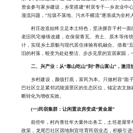
资金参与家乡建设，乡里搭建“村居专干—乡农业中
漫流问题，“垃圾不落地、污水不横流”逐渐成为全村
村庄改造始终立足本土特色，坚决摒弃千村一面
老旧民宅修缮改建，在保留青瓦、夯土、原木等传
计，实现乡土原貌与现代居住体验有机融合。借着“
旧的村落，蜕变为处处整洁、步步见景的宜居家园，
二、兴产业：从“靠山吃山”到“养山富山”，激
乡村建设，颜值打底，富民为本。只做村容“面子
巴社区立足紧邻武陵源景区的生态区位，锚定农文旅
断转化为增收实效。
(一)民宿集群：让闲置农房变成“黄金屋”
前些年，村内青壮年大量外出务工，土坯老屋常
政策，龙尾巴社区因地制宜培育民宿业态，积极引进