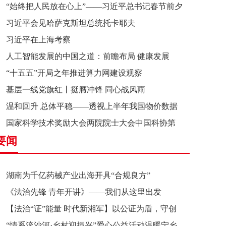
“始终把人民放在心上”——习近平总书记春节前夕
习近平会见哈萨克斯坦总统托卡耶夫
赴辽宁看望慰问基层干部群众纪实
习近平在上海考察
人工智能发展的中国之道：前瞻布局 健康发展
“十五五”开局之年推进算力网建设观察
基层一线党旗红丨挺膺冲锋 同心战风雨
温和回升 总体平稳——透视上半年我国物价数据
国家科学技术奖励大会两院院士大会中国科协第
要闻
十一次全国代表大会在京召开
湖南为千亿药械产业出海开具“合规良方”
《法治先锋 青年开讲》——我们从这里出发
【法治“证”能量 时代新湘军】以公证为盾，守创
“情系流沙河·乡村迎振兴”爱心公益活动温暖宁乡