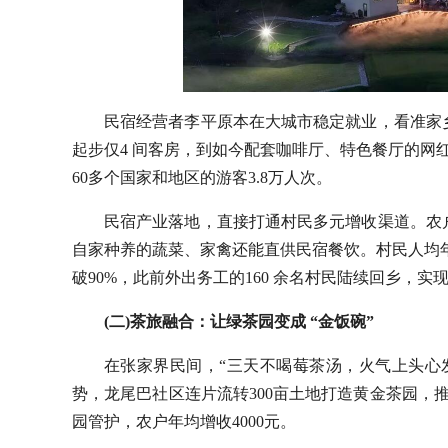
民宿经营者李平原本在大城市稳定就业，看准家
起步仅4 间客房，到如今配套咖啡厅、特色餐厅的网
60多个国家和地区的游客3.8万人次。
民宿产业落地，直接打通村民多元增收渠道。农
自家种养的蔬菜、家禽还能直供民宿餐饮。村民人均年收
破90%，此前外出务工的160 余名村民陆续回乡，实
(二)茶旅融合：让绿茶园变成 “金饭碗”
在张家界民间，“三天不喝莓茶汤，火气上头心
势，龙尾巴社区连片流转300亩土地打造黄金茶园，推
园管护，农户年均增收4000元。