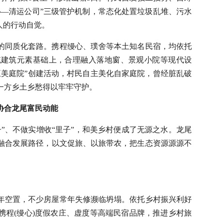
心—清运公司”三级管护机制，常态化处置垃圾乱堆、污水
人的行动自觉。
的同质化套路。携程缦心、璞舍等本土知名民宿，均依托
统建筑元素基础上，合理融入落地窗、景观小院等现代设
五美庭院”创建活动，村民自主美化自家庭院，曾经脏乱破
一方乡土乡愁得以牢牢守护。
活协合龙尾富民动能
”、不做实增收“里子”，和美乡村便成了无源之水。龙尾
融合发展路径，以文促旅、以旅带农，把生态资源源源不
年空置，不少房屋常年失修濒临坍塌。依托乡村振兴利好
携程(缦心)度假农庄、虚度等高端民宿品牌，推进乡村旅