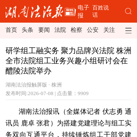
电子
百姓说
话
报
首页
头条
要闻
法院
检察
公安
关注
司法
研学组工融实务 聚力品牌兴法院 株洲
全市法院组工业务兴趣小组研讨会在
醴陵法院举办
湖南法治报触屏版 · 株洲
发布时间:2026-07-08 | 点击量：9909
湖南法治报
讯
（
全媒体
记者
伏志勇
通
讯员
鹿卓
张君）
为搭建党建理论与组工实
务双向互通平台，持续锤炼组工干部党建