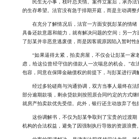
民生无小事，枝叶总关情。案件立案后，承办法
的生存希望。法官没有急于排期开庭，而是主动调整
在充分了解情况后，法官一方面安抚彭某的情绪
具备还款意愿和能力，就有解决问题的空间；另一方
了彭某并非恶意
逃废债
，而是因客观原因陷入暂时性
“如果逼得太紧，拍卖房屋，不仅会让彭某一家
虑，给这位曾经守信的借款人一次喘息的机会。”在
包容，同意在保障金融债权的前提下，与彭某进行调
经过多轮磋商与沟通协调，双方当事人最终在法
部分逾期款项，剩余贷款则按照原合同约定的方式继
就房产拍卖款优先受偿。此外，银行还主动放弃了包
这份调解书，不仅为彭某争取到了宝贵的过渡期
机构的合法权益，避免了因强制执行导致的资源浪费