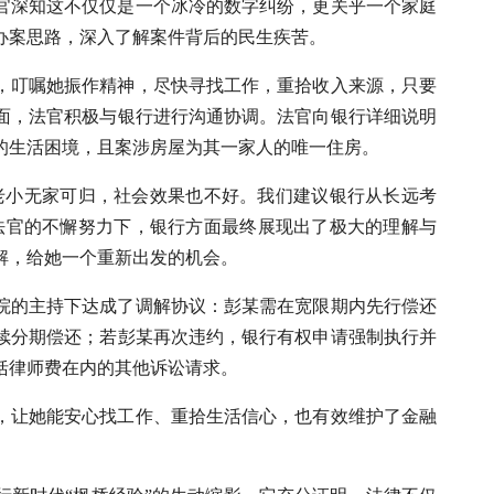
官深知这不仅仅是一个冰冷的数字纠纷，更关乎一个家庭
办案思路，深入了解案件背后的民生疾苦。
，叮嘱她振作精神，尽快寻找工作，重拾收入来源，只要
面，法官积极与银行进行沟通协调。法官向银行详细说明
的生活困境，且案涉房屋为其一家人的唯一住房。
老小无家可归，社会效果也不好。我们建议银行从长远考
法官的不懈努力下，银行方面最终展现出了极大的理解与
解，给她一个重新出发的机会。
院的主持下达成了调解协议：彭某需在宽限期内先行偿还
续分期偿还；若彭某再次违约，银行有权申请强制执行并
括律师费在内的其他诉讼请求。
，让她能安心找工作、重拾生活信心，也有效维护了金融
。