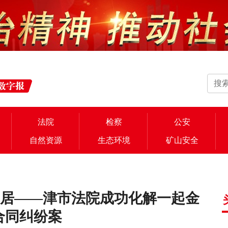
法院
检察
公安
自然资源
生态环境
矿山安全
安居——津市法院成功化解一起金
合同纠纷案