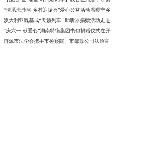
“情系流沙河·乡村迎振兴”爱心公益活动温暖宁乡
新之魂 湖南青年公证人为知识产权保护筑牢防线
澳大利亚魏基成“天籁列车” 助听器捐赠活动走进
市流沙河镇
“庆六一·献爱心”湖南特衡集团书包捐赠仪式在开
开慧镇
涟源市法学会携手市检察院、市邮政公司法治宣
慧镇举行
讲走进七星街镇仙洞中学