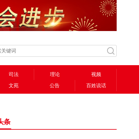
司法
理论
视频
文苑
公告
百姓说话
头条