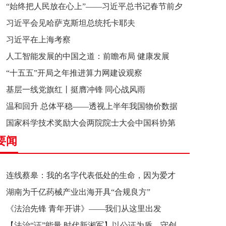
“始终把人民放在心上”——习近平总书记春节前夕
习近平会见哈萨克斯坦总统托卡耶夫
赴辽宁看望慰问基层干部群众纪实
习近平在上海考察
人工智能发展的中国之道：前瞻布局 健康发展
“十五五”开局之年推进算力网建设观察
基层一线党旗红丨挺膺冲锋 同心战风雨
温和回升 总体平稳——透视上半年我国物价数据
国家科学技术奖励大会两院院士大会中国科协第
要闻
十一次全国代表大会在京召开
连线蔡皋：我的名字代表低处的生命，因为爱才
湖南为千亿药械产业出海开具“合规良方”
接近理想的高地
《法治先锋 青年开讲》——我们从这里出发
【法治“证”能量 时代新湘军】以公证为盾，守创