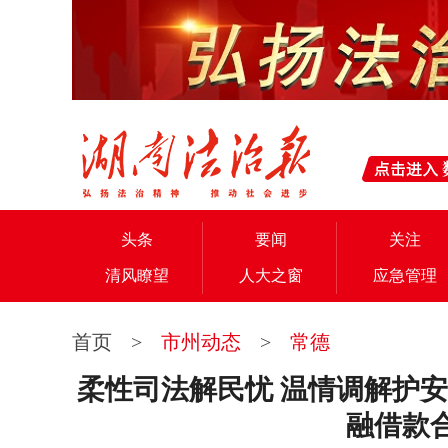
头条
要闻
关注
清风瞭望
人大之窗
应急管理
首页
>
市州动态
>
常德
柔性司法解民忧 温情调解护
融借款