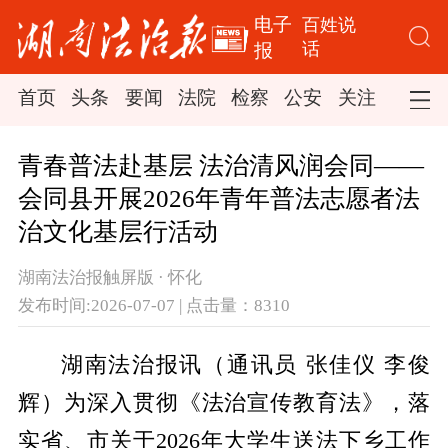
电子
百姓说
话
报
首页
头条
要闻
法院
检察
公安
关注
司法
青春普法赴基层 法治清风润会同——
会同县开展2026年青年普法志愿者法
治文化基层行活动
湖南法治报触屏版 · 怀化
发布时间:2026-07-07 | 点击量：8310
湖南法治报讯（通讯员 张佳仪 李俊
辉）为深入贯彻《法治宣传教育法》，落
实省、市关于2026年大学生送法下乡工作