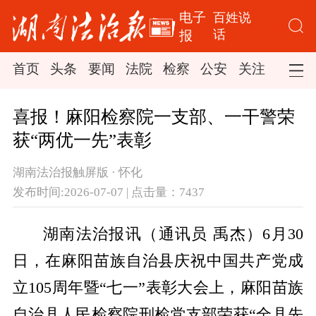
电子
百姓说
话
报
首页
头条
要闻
法院
检察
公安
关注
司法
喜报！麻阳检察院一支部、一干警荣
获“两优一先”表彰
湖南法治报触屏版 · 怀化
发布时间:2026-07-07 | 点击量：7437
湖南法治报讯（通讯员 禹杰）6月30
日，在麻阳苗族自治县庆祝中国共产党成
立105周年暨“七一”表彰大会上，麻阳苗族
自治县人民检察院刑检党支部荣获“全县先