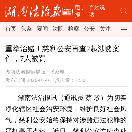
电子
百姓说
话
报
首页
头条
要闻
法院
检察
公安
关注
司法
重拳治赌！慈利公安再查2起涉赌案
件，7人被罚
湖南法治报触屏版 · 张家界
发布时间:2026-07-07 | 点击量：7230
湖南法治报讯（通讯员 蔡 珍）为切实
净化辖区社会治安环境，维护良好社会风
气，慈利公安始终保持对涉赌违法犯罪的
严打高压态势。近日，慈利公安连续查处