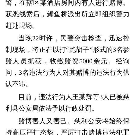
警，在辖区某酒店房间内有人进行赌博。
获悉线索后，鲤鱼桥派出所立即组织警力
赶赴现场。
当晚22时许，民警突击检查，迅速控
制现场，将正在以打“跑胡子”形式的3名参
赌人员抓获，收缴赌资5000余元。经询
问，3名违法行为人对其赌博的违法行为供
认不讳。
目前，违法行为人王某辉等3人已被慈
利县公安局依法予以行政处罚。
赌博害人又害己。慈利公安将始终保
持高压严打态势，严厉打击赌博违法犯罪