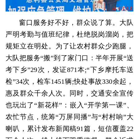
窗口服务好不好，群众说了算。大队
严明考勤与值班纪律，杜绝脱岗溜岗，把
规矩立在明处。为了让农村群众少跑腿，
大队把服务“搬”到了家门口：半年开展“送
考下乡”29次，发证871本;“下乡摩托车送
检”34次，检车1451辆;快处事故330余起，
惠及群众千余人次。同时，交通安全宣传
也玩出了“新花样”：嵌入“开学第一课”、
农忙节点，统筹“万屏同播”与“村村响”大
喇叭，累计发布新闻稿91篇，短信覆盖22