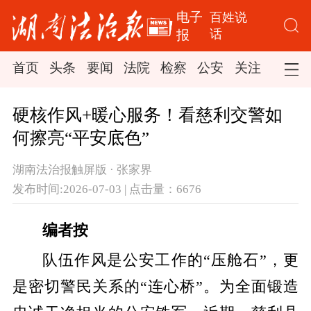
电子
百姓说
话
报
首页
头条
要闻
法院
检察
公安
关注
司法
硬核作风+暖心服务！看慈利交警如
何擦亮“平安底色”
湖南法治报触屏版 · 张家界
发布时间:2026-07-03 | 点击量：6676
编者按
队伍作风是公安工作的“压舱石”，更
是密切警民关系的“连心桥”。为全面锻造