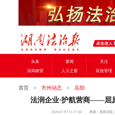
头条
要闻
关注
清风瞭望
人大之窗
应急管理
首页
>
市州动态
>
岳阳
法润企业·护航营商——屈
2026-07-07 15:37:44 来源：屈原法