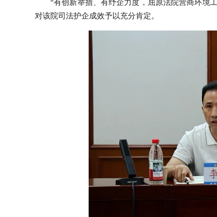
“有创新举措、有纾企力度，屈原法院营商环境
对该院司法护企成效予以充分肯定。