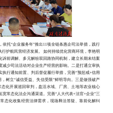
依托“企业服务年”推出11项全链条惠企司法举措，践行
执行护航民营经济发展。 如何持续优化营商环境，李艳明
化诉前调解、多元解纷双回路协同机制，建立长期未结案
度减少司法活动对企业生产经营的影响。二是打通立审执
实执行通知前置、判后督促履行举措，完善“预惩戒+信用
用，树立“诚信受益、失信受限”鲜明导向。三是做强破产
，常态化开展巡回审判，盘活水域、厂房、土地等农业核心
宽常态化法企沟通渠道。完善“人大代表+法官+企业”三
，常态化收集经营法律需求，现场释法答疑、靠前化解纠