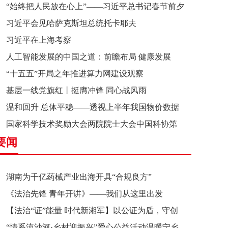
“始终把人民放在心上”——习近平总书记春节前夕
习近平会见哈萨克斯坦总统托卡耶夫
赴辽宁看望慰问基层干部群众纪实
习近平在上海考察
人工智能发展的中国之道：前瞻布局 健康发展
“十五五”开局之年推进算力网建设观察
基层一线党旗红丨挺膺冲锋 同心战风雨
温和回升 总体平稳——透视上半年我国物价数据
国家科学技术奖励大会两院院士大会中国科协第
要闻
十一次全国代表大会在京召开
湖南为千亿药械产业出海开具“合规良方”
《法治先锋 青年开讲》——我们从这里出发
【法治“证”能量 时代新湘军】以公证为盾，守创
“情系流沙河·乡村迎振兴”爱心公益活动温暖宁乡