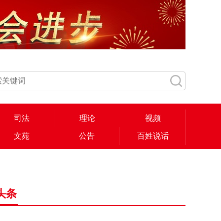
司法
理论
视频
文苑
公告
百姓说话
头条