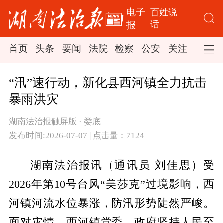
电子
百姓说
话
报
首页
头条
要闻
法院
检察
公安
关注
司法
“汛”速行动，新化县西河镇全力抗击
暴雨洪灾
湖南法治报触屏版 · 娄底
发布时间:2026-07-07 | 点击量：7124
湖南法治报讯（通讯员 刘佳思）受
2026年第10号台风“美莎克”过境影响，西
河镇河流水位暴涨，防汛形势陡然严峻。
面对灾情，西河镇党委、政府坚持人民至