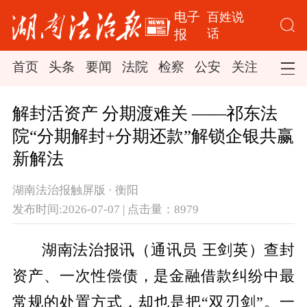
电子
百姓说
话
报
首页
头条
要闻
法院
检察
公安
关注
司法
解封活资产 分期渡难关 ——祁东法
院“分期解封+分期还款”解锁企银共赢
新解法
湖南法治报触屏版 · 衡阳
发布时间:2026-07-07 | 点击量：8979
湖南法治报讯（通讯员 王剑英）查封
资产、一次性偿债，是金融借款纠纷中最
常规的处置方式，却也是把“双刃剑”。一