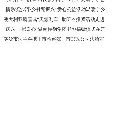
“情系流沙河·乡村迎振兴”爱心公益活动温暖宁乡
新之魂 湖南青年公证人为知识产权保护筑牢防线
澳大利亚魏基成“天籁列车” 助听器捐赠活动走进
市流沙河镇
“庆六一·献爱心”湖南特衡集团书包捐赠仪式在开
开慧镇
涟源市法学会携手市检察院、市邮政公司法治宣
慧镇举行
讲走进七星街镇仙洞中学