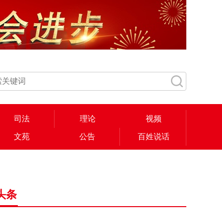
司法
理论
视频
文苑
公告
百姓说话
头条