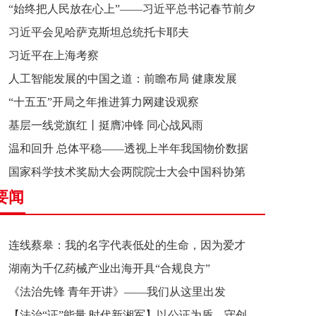
“始终把人民放在心上”——习近平总书记春节前夕
习近平会见哈萨克斯坦总统托卡耶夫
赴辽宁看望慰问基层干部群众纪实
习近平在上海考察
人工智能发展的中国之道：前瞻布局 健康发展
“十五五”开局之年推进算力网建设观察
基层一线党旗红丨挺膺冲锋 同心战风雨
温和回升 总体平稳——透视上半年我国物价数据
国家科学技术奖励大会两院院士大会中国科协第
要闻
十一次全国代表大会在京召开
连线蔡皋：我的名字代表低处的生命，因为爱才
湖南为千亿药械产业出海开具“合规良方”
接近理想的高地
《法治先锋 青年开讲》——我们从这里出发
【法治“证”能量 时代新湘军】以公证为盾，守创