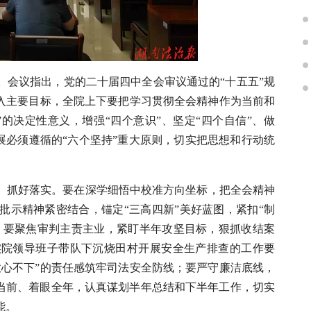
。会议指出，党的二十届四中全会审议通过的“十五五”规
列入主要目标，全院上下要把学习贯彻全会精神作为当前和
的决定性意义，增强“四个意识”、坚定“四个自信”、做
发展必须遵循的“六个坚持”重大原则，切实把思想和行动统
、抓好落实。要在深学细悟中校准方向坐标，把全会精神
批示精神紧密结合，锚定“三高四新”美好蓝图，紧扣“制
位；要聚焦审判主责主业，紧盯半年攻坚目标，狠抓收结案
实院领导班子带队下沉烧田村开展安全生产排查的工作要
放心不下”的责任感筑牢司法安全防线；要严守廉洁底线，
足当前、着眼全年，认真谋划半年总结和下半年工作，切实
能。