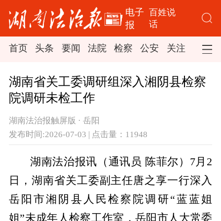
电子
百姓说
话
报
首页
头条
要闻
法院
检察
公安
关注
司法
湖南省关工委调研组深入湘阴县检察
院调研未检工作
湖南法治报触屏版 · 岳阳
发布时间:2026-07-03 | 点击量：11948
湖南法治报讯（通讯员 陈菲尔）7月2
日，湖南省关工委副主任唐之享一行深入
岳阳市湘阴县人民检察院调研“蓝蓝姐
姐”未成年人检察工作室，岳阳市人大常委