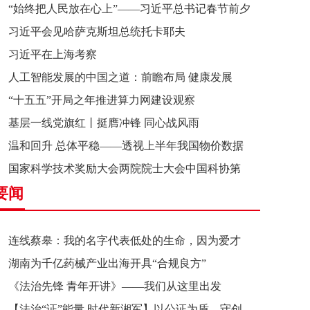
“始终把人民放在心上”——习近平总书记春节前夕
习近平会见哈萨克斯坦总统托卡耶夫
赴辽宁看望慰问基层干部群众纪实
习近平在上海考察
人工智能发展的中国之道：前瞻布局 健康发展
“十五五”开局之年推进算力网建设观察
基层一线党旗红丨挺膺冲锋 同心战风雨
温和回升 总体平稳——透视上半年我国物价数据
国家科学技术奖励大会两院院士大会中国科协第
要闻
十一次全国代表大会在京召开
连线蔡皋：我的名字代表低处的生命，因为爱才
湖南为千亿药械产业出海开具“合规良方”
接近理想的高地
《法治先锋 青年开讲》——我们从这里出发
【法治“证”能量 时代新湘军】以公证为盾，守创