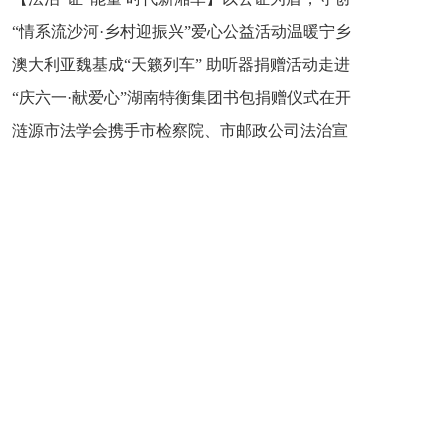
“情系流沙河·乡村迎振兴”爱心公益活动温暖宁乡
新之魂 湖南青年公证人为知识产权保护筑牢防线
澳大利亚魏基成“天籁列车” 助听器捐赠活动走进
市流沙河镇
“庆六一·献爱心”湖南特衡集团书包捐赠仪式在开
开慧镇
涟源市法学会携手市检察院、市邮政公司法治宣
慧镇举行
讲走进七星街镇仙洞中学