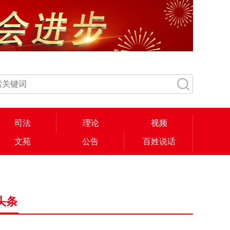
司法
理论
视频
文苑
公告
百姓说话
头条