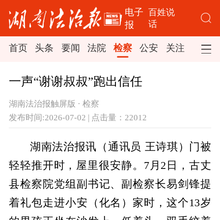
电子
百姓说
话
报
首页
头条
要闻
法院
检察
公安
关注
司法
一声“谢谢叔叔”跑出信任
湖南法治报触屏版 · 检察
发布时间:2026-07-02 | 点击量：22012
湖南法治报讯（通讯员 王诗琪）门被
轻轻推开时，屋里很安静。7月2日，古丈
县检察院党组副书记、副检察长易剑锋提
着礼包走进小安（化名）家时，这个13岁