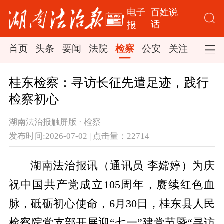
电子
百姓说
话
报
首页
头条
要闻
法院
检察
公安
关注
司法
桂东检察：寻访长征先遣足迹，践行
检察初心
湖南法治报触屏版 · 检察
发布时间:2026-07-02 | 点击量：22714
湖南法治报讯（通讯员 李嫦婷）为庆
祝中国共产党成立105周年，赓续红色血
脉，砥砺初心使命，6月30日，桂东县人民
检察院党支部开展迎“七一”建党节暨“寻访