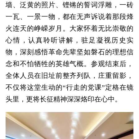
墙、泛黄的照片、铿锵的誓词浮雕，一砖
一瓦、一景一物，都在无声诉说着那段烽
火连天的峥嵘岁月。大家怀着无比崇敬的
心情，认真聆听讲解，驻足凝视历史实
物，深刻感悟革命先辈坚如磐石的理想信
念和不怕牺牲的英雄气概。参观结束后，
全体人员在旧址前整齐列队，庄重留影，
不仅将这堂生动的“行走的党课”定格在镜
头里，更将长征精神深深烙印在心中。