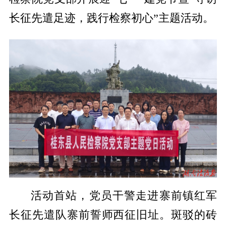
长征先遣足迹，践行检察初心”主题活动。
活动首站，党员干警走进寨前镇红军
长征先遣队寨前誓师西征旧址。斑驳的砖