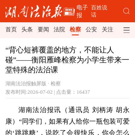
电子
百姓说
话
报
首页
头条
要闻
法院
检察
公安
关注
司法
“背心短裤覆盖的地方，不能让人
碰”——衡阳雁峰检察为小学生带来一
堂特殊的法治课
湖南法治报触屏版 · 检察
发布时间:2026-07-02 | 点击量：16437
湖南法治报讯（通讯员 刘柄涛 胡永
康）“同学们，如果有人给你一瓶包装可爱
的‘跳跳糖’，说吃了会很快乐，你会怎么