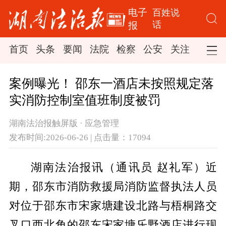
电子
百姓说
话
报
首页
头条
要闻
法院
检察
公安
关注
司法
案例曝光！ 邵东一酒店未按照规定落
实消防控制室值班制度被罚
湖南法治报触屏版 · 应急管理
发布时间:2026-06-26 | 点击量：17094
湖南法治报讯（通讯员 赵礼军）近
期，邵东市消防救援局消防监督执法人员
对位于邵东市宋家塘建设北路与梧桐路交
叉口西北角的邵东宋家塘乐野酒店进行现