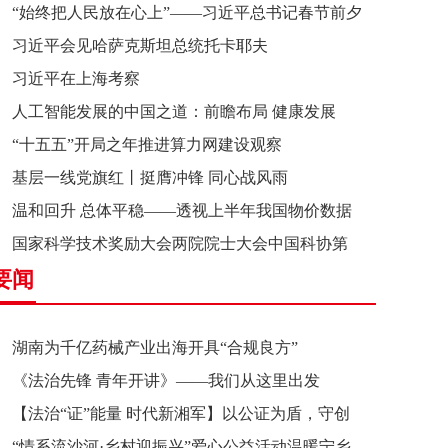
“始终把人民放在心上”——习近平总书记春节前夕
习近平会见哈萨克斯坦总统托卡耶夫
赴辽宁看望慰问基层干部群众纪实
习近平在上海考察
人工智能发展的中国之道：前瞻布局 健康发展
“十五五”开局之年推进算力网建设观察
基层一线党旗红丨挺膺冲锋 同心战风雨
温和回升 总体平稳——透视上半年我国物价数据
国家科学技术奖励大会两院院士大会中国科协第
要闻
十一次全国代表大会在京召开
湖南为千亿药械产业出海开具“合规良方”
《法治先锋 青年开讲》——我们从这里出发
【法治“证”能量 时代新湘军】以公证为盾，守创
“情系流沙河·乡村迎振兴”爱心公益活动温暖宁乡