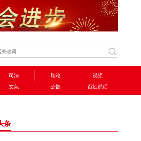
司法
理论
视频
文苑
公告
百姓说话
头条