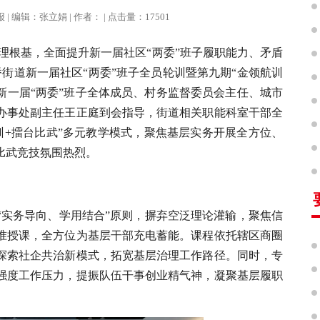
治报 | 编辑：张立娟 | 作者： | 点击量：17501
理根基，全面提升新一届社区“两委”班子履职能力、矛盾
桥街道新一届社区“两委”班子全员轮训暨第九期“金领航训
新一届“两委”班子全体成员、村务监督委员会主任、城市
办事处副主任王正庭到会指导，街道相关职能科室干部全
训+擂台比武”多元教学模式，聚焦基层实务开展全方位、
比武竞技氛围热烈。
“实务导向、学用结合”原则，摒弃空泛理论灌输，聚焦信
准授课，全方位为基层干部充电蓄能。课程依托辖区商圈
探索社企共治新模式，拓宽基层治理工作路径。同时，专
强度工作压力，提振队伍干事创业精气神，凝聚基层履职