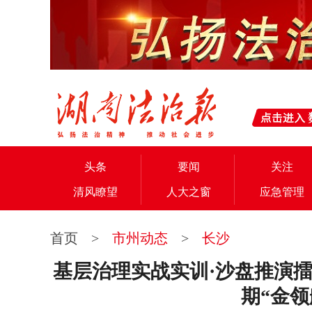
头条
要闻
关注
清风瞭望
人大之窗
应急管理
首页
>
市州动态
>
长沙
基层治理实战实训·沙盘推演
期“金领