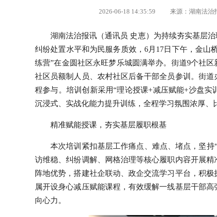
2026-06-18 14:35:59 来源：湖南法
湖南法治报讯（通讯员 史恵）为持续夯实基层治
纠纷处置水平和为民服务质效，6月17日下午，金山
练营”在金圆社区永旺梦乐城圆满举办。街道9个社区
社区员额制人员、农村社区后备干部全员参训。街道
程参与。培训创新采用“理论授课+减压赋能+沙盘实
沉浸式、实战化能力提升训练，全程学习氛围浓厚、
精准赋能授课，夯实基层履职根基
本次培训紧扣基层工作痛点、难点、堵点，坚持
访维稳、纠纷调解、网格治理等核心履职内容开展精
阵地优势，搭建社企联动、政企交流学习平台，积极
属开设身心减压赋能课程，有效缓解一线基层干部高
向心力。