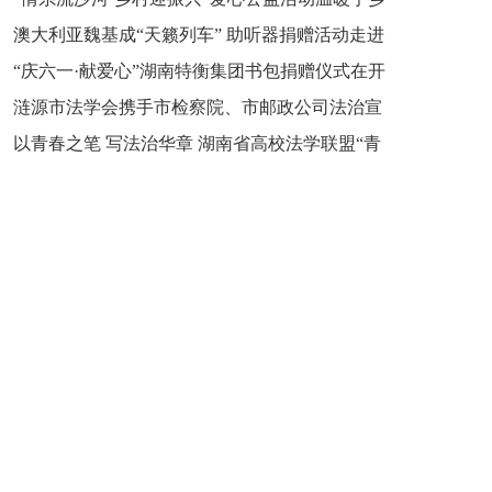
新之魂 湖南青年公证人为知识产权保护筑牢防线
澳大利亚魏基成“天籁列车” 助听器捐赠活动走进
市流沙河镇
“庆六一·献爱心”湖南特衡集团书包捐赠仪式在开
开慧镇
涟源市法学会携手市检察院、市邮政公司法治宣
慧镇举行
以青春之笔 写法治华章 湖南省高校法学联盟“青
讲走进七星街镇仙洞中学
年说法”实践基地揭牌