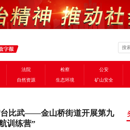
法院
检察
公安
自然资源
生态环境
矿山安全
擂台比武——金山桥街道开展第九
航训练营”