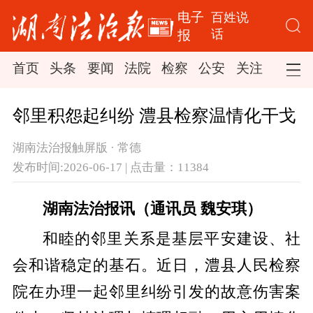
电子
百姓说
话
报
首页
头条
要闻
法院
检察
公安
关注
司法
邻里积怨起纠纷 澧县检察温情化干戈
湖南法治报触屏版 · 常德
发布时间:2026-06-17 | 点击量：11384
湖南法治报讯（通讯员 魏安琪）
和睦的邻里关系是基层平安建设、社
会和谐稳定的基石。近日，澧县人民检察
院在办理一起邻里纠纷引发的故意伤害案