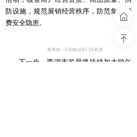
防设施，规范展销经营秩序，防范集中消
费安全隐患。
检查组一行到电动车门店检查
下一步，西湖市监局将持续加大端午
假期巡查频次，畅通12315投诉渠道，常态
化开展安全宣传引导，以严实市场监管举
措守住安全底线，保障辖区群众度过平安
祥和的端午佳节。
作者：刘红英 李天翔
首页
头条
要闻
责编：周萌
一审：周芝华
二审：伏志勇
三审：万朝晖
来源：湖南法治报