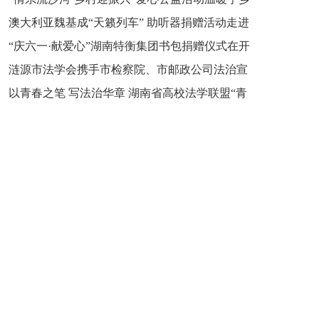
新之魂 湖南青年公证人为知识产权保护筑牢防线
澳大利亚魏基成“天籁列车” 助听器捐赠活动走进
市流沙河镇
“庆六一·献爱心”湖南特衡集团书包捐赠仪式在开
开慧镇
涟源市法学会携手市检察院、市邮政公司法治宣
慧镇举行
以青春之笔 写法治华章 湖南省高校法学联盟“青
讲走进七星街镇仙洞中学
年说法”实践基地揭牌