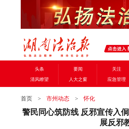
头条
要闻
关注
清风瞭望
人大之窗
应急管理
首页
>
市州动态
>
怀化
警民同心筑防线 反邪宣传入侗
展反邪