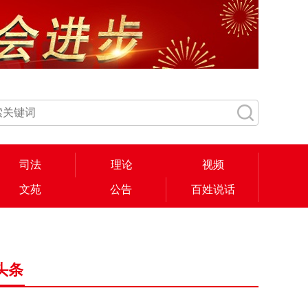
司法
理论
视频
文苑
公告
百姓说话
头条