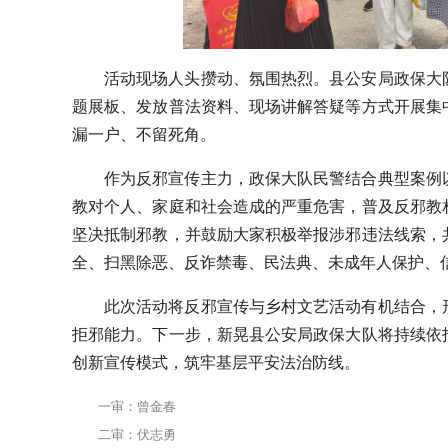
活动现场人头攒动、氛围热烈。县公安局政保大
题展板、发放普法资料、现场讲解答疑等方式开展集
漏一户、不留死角。
作为反邪宣传主力，政保大队民警结合典型案例
教对个人、家庭和社会造成的严重危害，普及反邪教
坚决抵制邪教，并鼓励大家积极举报涉邪违法线索，
全、扫黑除恶、反诈禁毒、民法典、未成年人保护、
此次活动将反邪宣传与乡村文艺活动有机结合，
拒邪能力。下一步，新晃县公安局政保大队将持续依
创新宣传模式，筑牢基层平安法治防线。
一审：曾金春
二审：伏志勇