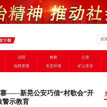
法院
检察
公安
自然资源
生态环境
矿山安全
寨——新晃公安巧借“村歌会”开
教警示教育