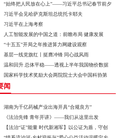
“始终把人民放在心上”——习近平总书记春节前夕
习近平会见哈萨克斯坦总统托卡耶夫
赴辽宁看望慰问基层干部群众纪实
习近平在上海考察
人工智能发展的中国之道：前瞻布局 健康发展
“十五五”开局之年推进算力网建设观察
基层一线党旗红丨挺膺冲锋 同心战风雨
温和回升 总体平稳——透视上半年我国物价数据
国家科学技术奖励大会两院院士大会中国科协第
要闻
十一次全国代表大会在京召开
湖南为千亿药械产业出海开具“合规良方”
《法治先锋 青年开讲》——我们从这里出发
【法治“证”能量 时代新湘军】以公证为盾，守创
“情系流沙河·乡村迎振兴”爱心公益活动温暖宁乡