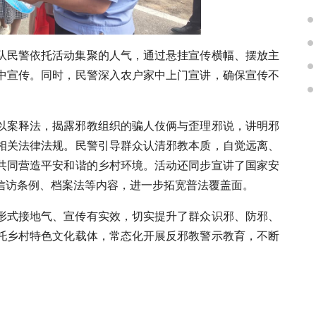
队民警依托活动集聚的人气，通过悬挂宣传横幅、摆放主
中宣传。同时，民警深入农户家中上门宣讲，确保宣传不
以案释法，揭露邪教组织的骗人伎俩与歪理邪说，讲明邪
相关法律法规。民警引导群众认清邪教本质，自觉远离、
共同营造平安和谐的乡村环境。活动还同步宣讲了国家安
信访条例、档案法等内容，进一步拓宽普法覆盖面。
形式接地气、宣传有实效，切实提升了群众识邪、防邪、
托乡村特色文化载体，常态化开展反邪教警示教育，不断