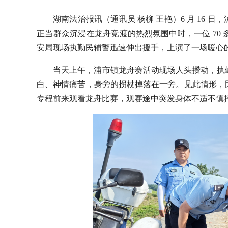
湖南法治报讯（通讯员 杨柳 王艳）
6 月 16
正当群众沉浸在龙舟竞渡的热烈氛围中时，一位 70
安局现场执勤民辅警迅速伸出援手，上演了一场暖心
当天上午，浦市镇龙舟赛活动现场人头攒动，执
白、神情痛苦，身旁的拐杖掉落在一旁。见此情形，
专程前来观看龙舟比赛，观赛途中突发身体不适不慎