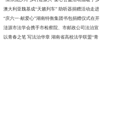
新之魂 湖南青年公证人为知识产权保护筑牢防线
澳大利亚魏基成“天籁列车” 助听器捐赠活动走进
市流沙河镇
“庆六一·献爱心”湖南特衡集团书包捐赠仪式在开
开慧镇
涟源市法学会携手市检察院、市邮政公司法治宣
慧镇举行
以青春之笔 写法治华章 湖南省高校法学联盟“青
讲走进七星街镇仙洞中学
年说法”实践基地揭牌