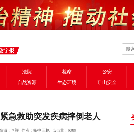
法院
检察
公安
自然资源
生态环境
矿山安全
安紧急救助突发疾病摔倒老人
报 | 编辑：李颖 | 作者：杨柳 王艳 | 点击量：6389