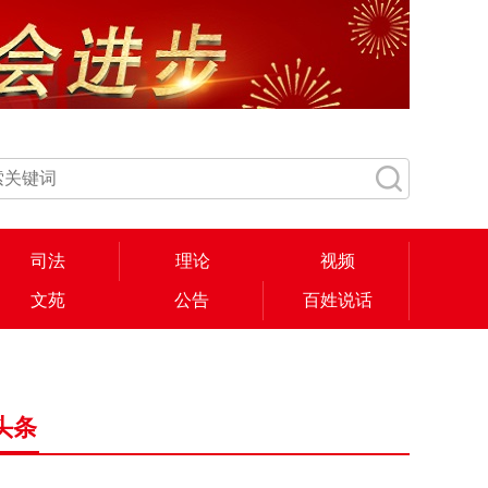
司法
理论
视频
文苑
公告
百姓说话
头条