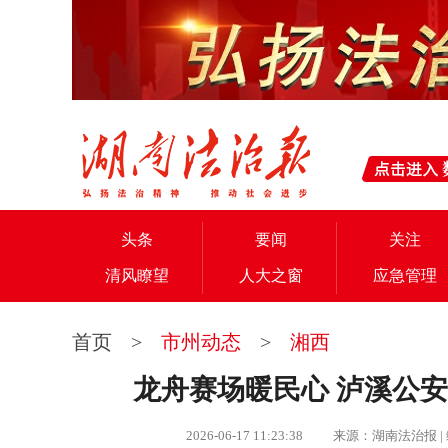
头条
要闻
关注
清风瞭望
人大之窗
应急管理
首页
>
市州动态
>
湘西
龙舟赛场暖民心 泸溪公
2026-06-17 11:23:38 来源：湖南法治