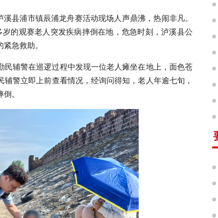
 日，泸溪县浦市镇辰浦龙舟赛活动现场人声鼎沸，热闹非凡。
 多岁的观赛老人突发疾病摔倒在地，危急时刻，泸溪县公
的紧急救助。
勤民辅警在巡逻过程中发现一位老人瘫坐在地上，面色苍
民辅警立即上前查看情况，经询问得知，老人年逾七旬，
摔倒。