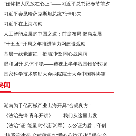
“始终把人民放在心上”——习近平总书记春节前夕
习近平会见哈萨克斯坦总统托卡耶夫
赴辽宁看望慰问基层干部群众纪实
习近平在上海考察
人工智能发展的中国之道：前瞻布局 健康发展
“十五五”开局之年推进算力网建设观察
基层一线党旗红丨挺膺冲锋 同心战风雨
温和回升 总体平稳——透视上半年我国物价数据
国家科学技术奖励大会两院院士大会中国科协第
要闻
十一次全国代表大会在京召开
湖南为千亿药械产业出海开具“合规良方”
《法治先锋 青年开讲》——我们从这里出发
【法治“证”能量 时代新湘军】以公证为盾，守创
“情系流沙河·乡村迎振兴”爱心公益活动温暖宁乡