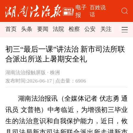
电子
百姓说
话
报
首页
头条
要闻
法院
检察
公安
关注
司法
初三“最后一课”讲法治 新市司法所联
合派出所送上暑期安全礼
湖南法治报触屏版 · 株洲
发布时间:2026-06-17 | 点击量：6906
湖南法治报
讯
（全媒体记者
伏志勇
通
讯员
文普艳）中考临近，为增强初三毕业
生的法治意识和自我保护能力，近日，攸
县司法局新市司法所联合派出所走进新市