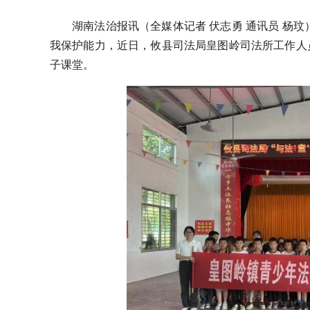
湖南法治报
讯
（
全媒体
记者
伏志勇
通讯员
杨玟
我保护能力，近日，攸县司法局
皇图岭
司法所工作人
子课堂
。