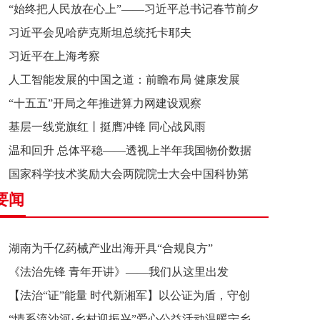
“始终把人民放在心上”——习近平总书记春节前夕
习近平会见哈萨克斯坦总统托卡耶夫
赴辽宁看望慰问基层干部群众纪实
习近平在上海考察
人工智能发展的中国之道：前瞻布局 健康发展
“十五五”开局之年推进算力网建设观察
基层一线党旗红丨挺膺冲锋 同心战风雨
温和回升 总体平稳——透视上半年我国物价数据
国家科学技术奖励大会两院院士大会中国科协第
要闻
十一次全国代表大会在京召开
湖南为千亿药械产业出海开具“合规良方”
《法治先锋 青年开讲》——我们从这里出发
【法治“证”能量 时代新湘军】以公证为盾，守创
“情系流沙河·乡村迎振兴”爱心公益活动温暖宁乡