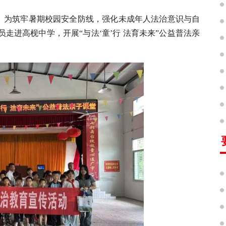
）
为筑牢暑期校园安全防线，强化未成年人法治意识与自
员
走进高枧中学
，
开展
“
与法
‘
童
’
行
法育未来
”
公益普法亲