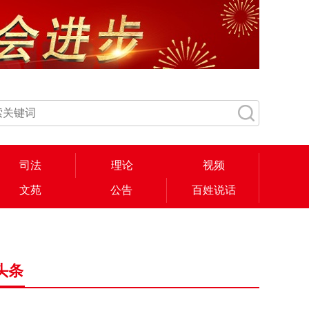
司法
理论
视频
文苑
公告
百姓说话
头条