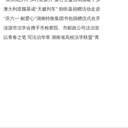
新之魂 湖南青年公证人为知识产权保护筑牢防线
澳大利亚魏基成“天籁列车” 助听器捐赠活动走进
市流沙河镇
“庆六一·献爱心”湖南特衡集团书包捐赠仪式在开
开慧镇
涟源市法学会携手市检察院、市邮政公司法治宣
慧镇举行
以青春之笔 写法治华章 湖南省高校法学联盟“青
讲走进七星街镇仙洞中学
年说法”实践基地揭牌