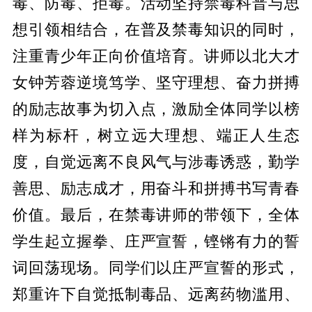
毒、防毒、拒毒。活动坚持禁毒科普与思
想引领相结合，在普及禁毒知识的同时，
注重青少年正向价值培育。讲师以北大才
女钟芳蓉逆境笃学、坚守理想、奋力拼搏
的励志故事为切入点，激励全体同学以榜
样为标杆，树立远大理想、端正人生态
度，自觉远离不良风气与涉毒诱惑，勤学
善思、励志成才，用奋斗和拼搏书写青春
价值。最后，在禁毒讲师的带领下，全体
学生起立握拳、庄严宣誓，铿锵有力的誓
词回荡现场。同学们以庄严宣誓的形式，
郑重许下自觉抵制毒品、远离药物滥用、