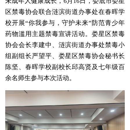
未成年人健康成长，6月16日，娄底市娄星
区禁毒协会联合涟滨街道办事处在春晖学
校开展“你我参与，守护未来”防范青少年
药物滥用主题禁毒宣讲活动。娄星区禁毒
协会会长李建中、涟滨街道办事处禁毒小
组副组长严望平、娄星区禁毒协会秘书长
陈坚、春晖学校副校长邱高贤及七年级百
余名师生参与本次活动。