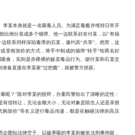
。李某本身就是一名吸毒人员。为满足毒瘾并维持日常开
，按比例分装成多个烟弹。他一边联系好友付某，以“有福
一边联系同样深陷毒潭的石某，邀约其“共享”。然而，这
价或变相加价的方式，将手中制成的烟弹“转手”给两名好
共同吸食，实则是赤裸裸的贩卖毒品行为。据付某和石某交
准备直接在李某家“过把瘾”，就被警方抓获。
贩毒呢？”面对李某的狡辩，办案民警给出了清晰的定性：
是有偿转让，无论金额大小，无论对象是陌生人还是亲朋
“代购加价”等名义进行毒品传递，都是在触碰法律的高压
而企图钻法律空子、以贩养吸的李某则被依法刑事拘留，