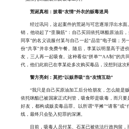
荒诞真相：披着“友情”外衣的贩毒迷局
经过讯问，这起案件的荒诞与可悲逐渐浮出水面
销，他动起了“歪脑筋”：自己买回依托咪酯原油后
同享”的名义说服付某与自己一起“品尝”电子烟；另
份“共享”并非免费午餐。随后，李某以明显高于进
友，三人再一起吸食。这种看似“拼单”“AA制”的
代，他们此前已在李某处多次购买毒品，没想到这次刚
警方亮剑：莫把“以贩养吸”当“友情互助”
“我只是自己买原油加工后分给朋友，怎么能是
依托咪酯已被国家正式列管，吸食即是吸毒，而只要
好友，都构成贩卖毒品罪。以所谓“平摊”“请客”或
线，最终只会坠入犯罪的深渊。
目前，吸毒人员付某、石某已被依法行政拘留，