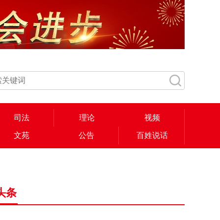
司法
理论
视频
文苑
公告
百姓说话
头条