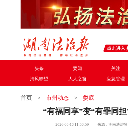
头条
要闻
关注
清风瞭望
人大之窗
应急管理
首页
>
市州动态
>
娄底
“有福同享”变“有罪同担
2026-06-16 11:50:59 来源：湖南法