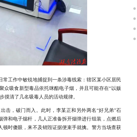
在日常工作中敏锐地捕捉到一条涉毒线索：辖区某小区居民
义聚众吸食新型毒品依托咪酯电子烟，并且可能存在“以贩
逐步摸清了几名吸毒人员的活动规律。
速出击，破门而入。此时，李某正和另外两名“好兄弟”石
烟弹和电子烟杆，几人正准备拆开烟弹进行组装，点燃后
人顿时傻眼，来不及销毁证据便束手就擒。警方当场查获