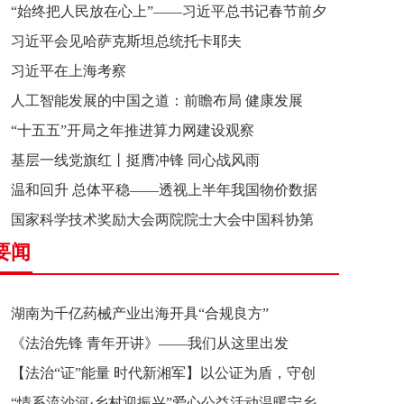
“始终把人民放在心上”——习近平总书记春节前夕
习近平会见哈萨克斯坦总统托卡耶夫
赴辽宁看望慰问基层干部群众纪实
习近平在上海考察
人工智能发展的中国之道：前瞻布局 健康发展
“十五五”开局之年推进算力网建设观察
基层一线党旗红丨挺膺冲锋 同心战风雨
温和回升 总体平稳——透视上半年我国物价数据
国家科学技术奖励大会两院院士大会中国科协第
要闻
十一次全国代表大会在京召开
湖南为千亿药械产业出海开具“合规良方”
《法治先锋 青年开讲》——我们从这里出发
【法治“证”能量 时代新湘军】以公证为盾，守创
“情系流沙河·乡村迎振兴”爱心公益活动温暖宁乡