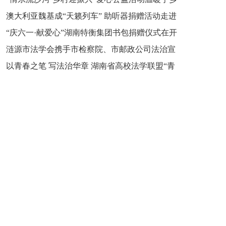
新之魂 湖南青年公证人为知识产权保护筑牢防线
澳大利亚魏基成“天籁列车” 助听器捐赠活动走进
市流沙河镇
“庆六一·献爱心”湖南特衡集团书包捐赠仪式在开
开慧镇
涟源市法学会携手市检察院、市邮政公司法治宣
慧镇举行
以青春之笔 写法治华章 湖南省高校法学联盟“青
讲走进七星街镇仙洞中学
年说法”实践基地揭牌