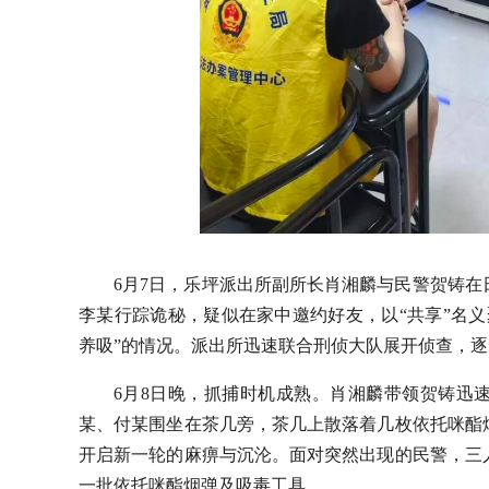
6月7日，乐坪派出所副所长肖湘麟与民警贺铸
李某行踪诡秘，疑似在家中邀约好友，以“共享”名
养吸”的情况。派出所迅速联合刑侦大队展开侦查，
6月8日晚，抓捕时机成熟。肖湘麟带领贺铸迅
某、付某围坐在茶几旁，茶几上散落着几枚依托咪酯
开启新一轮的麻痹与沉沦。面对突然出现的民警，三
一批依托咪酯烟弹及吸毒工具。