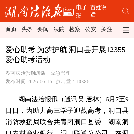
电子
百姓说
话
报
首页
头条
要闻
法院
检察
公安
关注
司法
爱心助考 为梦护航 洞口县开展12355
爱心助考活动
湖南法治报触屏版 · 应急管理
发布时间:2026-06-15 | 点击量：10386
湖南法治报讯（通讯员 唐林）6月7至9
日日，为助力高三学子迎战高考，洞口县
消防救援局联合共青团洞口县委、湖南洞
口农村商业银行、洞口联通分公司，在洞