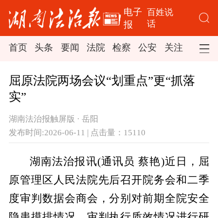
电子
百姓说
话
报
首页
头条
要闻
法院
检察
公安
关注
司法
屈原法院两场会议“划重点”更“抓落
实”
湖南法治报触屏版 · 岳阳
发布时间:2026-06-11 | 点击量：15110
湖南法治报讯(通讯员 蔡艳)近日，屈
原管理区人民法院先后召开院务会和二季
度审判数据会商会，分别对前期全院安全
隐患摸排情况、审判执行质效情况进行研