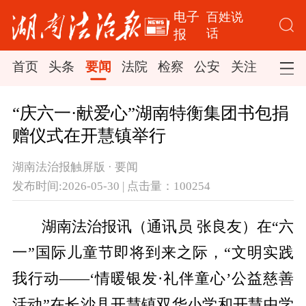
电子
百姓说
话
报
首页
头条
要闻
法院
检察
公安
关注
司法
“庆六一·献爱心”湖南特衡集团书包捐
赠仪式在开慧镇举行
湖南法治报触屏版 · 要闻
发布时间:2026-05-30 | 点击量：100254
湖南法治报讯（通讯员
张良友
）在“六
一”国际儿童节即将到来之际，“文明实践
我行动——‘情暖银发·礼伴童心’公益慈善
活动”在长沙县开慧镇双华小学和开慧中学