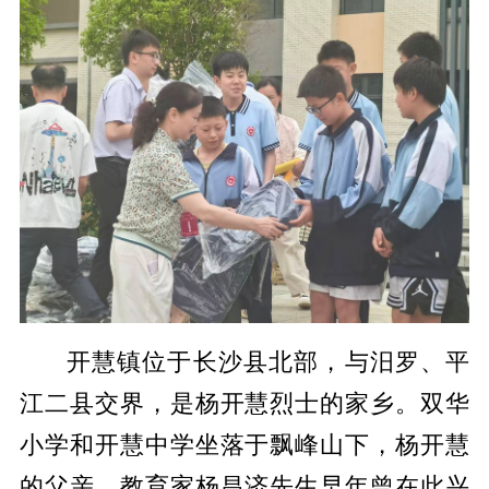
开慧镇位于长沙县北部，与汨罗、平
江二县交界，是杨开慧烈士的家乡。双华
小学和开慧中学坐落于飘峰山下，杨开慧
的父亲、教育家杨昌济先生早年曾在此兴