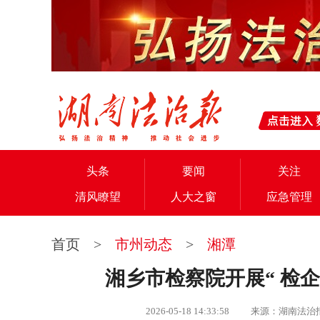
头条
要闻
关注
清风瞭望
人大之窗
应急管理
首页
>
市州动态
>
湘潭
湘乡市检察院开展“ 检
2026-05-18 14:33:58 来源：湖南法