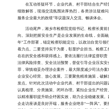
在互动答疑环节，企业代表、村干部结合生产经
细致解答，现场交流氛围浓厚热烈，各类涉法疑难问
服务企业最大的政绩”等议题深入交流、畅谈体会。
活动尾声，湘乡市检察院党组书记、检察长黄前
向。深刻把握安全生产是企业发展的生命线，全面融
年”工作部署，锚定检察职能定位，以政治自觉引领
着力点。二要坚持实干为要，彰显护企担当。检察工
在在的安全感和获得感上。要依法履行法律监督职责
法律风险排查、安全法治预警，督促引导企业压实安
罪，审慎稳妥办理涉企案件，最大限度减少司法办案
企业安心经营、放心发展。三要聚焦精准施策，破解
发点。针对此次活动中企业代表、村干部提出的问题
认真梳理、分类施策、闭环办理。紧扣企业生产经营
以精准履职提升助企纾困实效，助力企业稳健发展。
企走访座谈是良好开端，服务企业绝非“一阵风”。