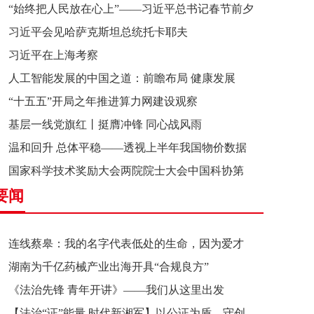
“始终把人民放在心上”——习近平总书记春节前夕
习近平会见哈萨克斯坦总统托卡耶夫
赴辽宁看望慰问基层干部群众纪实
习近平在上海考察
人工智能发展的中国之道：前瞻布局 健康发展
“十五五”开局之年推进算力网建设观察
基层一线党旗红丨挺膺冲锋 同心战风雨
温和回升 总体平稳——透视上半年我国物价数据
国家科学技术奖励大会两院院士大会中国科协第
要闻
十一次全国代表大会在京召开
连线蔡皋：我的名字代表低处的生命，因为爱才
湖南为千亿药械产业出海开具“合规良方”
接近理想的高地
《法治先锋 青年开讲》——我们从这里出发
【法治“证”能量 时代新湘军】以公证为盾，守创