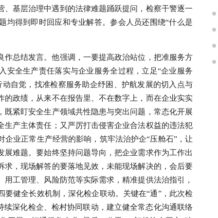
营、基层治理中遇到的法律难题踊跃提问，检察干警逐一
题均得到即时回应和专业解答。参会人员还围绕“什么是
良作总结发言。他强调，一要提高政治站位，把准服务方
入安全生产责任落实与企业服务全过程，立足“企业服务
行动自觉，找准检察服务助企纾困、护航发展的切入点与
作的政绩，从来不在报告里、不在数字上，而在企业实实
，既紧盯安全生产领域共性隐患与突出问题，常态化开展
全生产主体责任；又严厉打击侵害企业合法权益的违法犯
对企业正常生产经营的影响，筑牢法治护企“压舱石”，让
发展难题。要始终坚持问题导向，把企业需求作为工作出
诉求，现场解答的要落地见效，未能现场解决的，会后要
、用工管理、风险防范等实际需求，精准提供法治指引，
四要健全长效机制，深化检企联动。关键在“通”，此次检
要持续深化检企、检村协同联动，建立健全常态化沟通联络