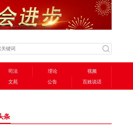
司法
理论
视频
文苑
公告
百姓说话
头条