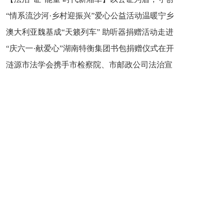
“情系流沙河·乡村迎振兴”爱心公益活动温暖宁乡
新之魂 湖南青年公证人为知识产权保护筑牢防线
澳大利亚魏基成“天籁列车” 助听器捐赠活动走进
市流沙河镇
“庆六一·献爱心”湖南特衡集团书包捐赠仪式在开
开慧镇
涟源市法学会携手市检察院、市邮政公司法治宣
慧镇举行
讲走进七星街镇仙洞中学