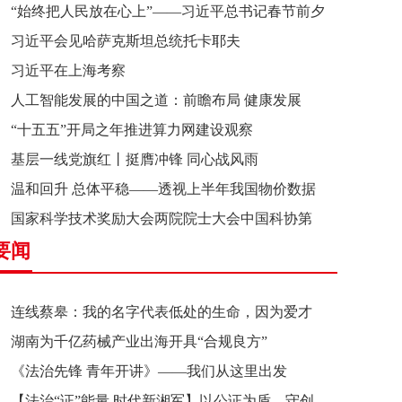
“始终把人民放在心上”——习近平总书记春节前夕
习近平会见哈萨克斯坦总统托卡耶夫
赴辽宁看望慰问基层干部群众纪实
习近平在上海考察
人工智能发展的中国之道：前瞻布局 健康发展
“十五五”开局之年推进算力网建设观察
基层一线党旗红丨挺膺冲锋 同心战风雨
温和回升 总体平稳——透视上半年我国物价数据
国家科学技术奖励大会两院院士大会中国科协第
要闻
十一次全国代表大会在京召开
连线蔡皋：我的名字代表低处的生命，因为爱才
湖南为千亿药械产业出海开具“合规良方”
接近理想的高地
《法治先锋 青年开讲》——我们从这里出发
【法治“证”能量 时代新湘军】以公证为盾，守创