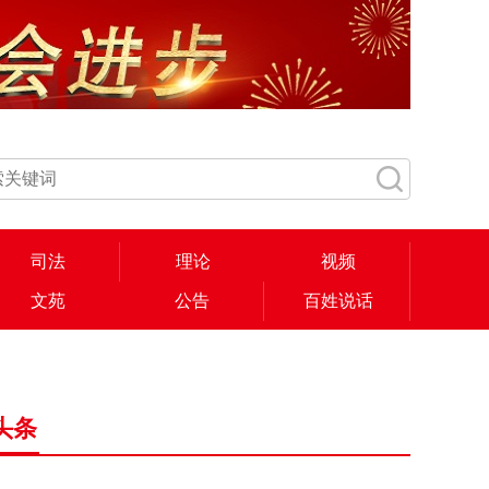
司法
理论
视频
文苑
公告
百姓说话
头条