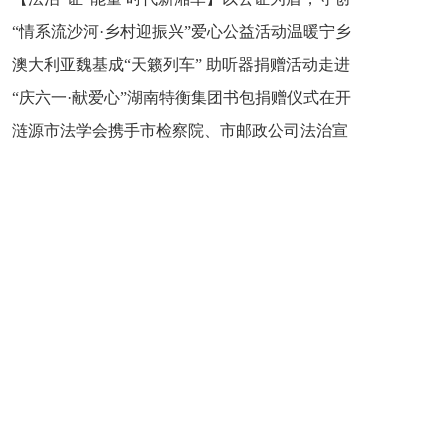
“情系流沙河·乡村迎振兴”爱心公益活动温暖宁乡
新之魂 湖南青年公证人为知识产权保护筑牢防线
澳大利亚魏基成“天籁列车” 助听器捐赠活动走进
市流沙河镇
“庆六一·献爱心”湖南特衡集团书包捐赠仪式在开
开慧镇
涟源市法学会携手市检察院、市邮政公司法治宣
慧镇举行
讲走进七星街镇仙洞中学