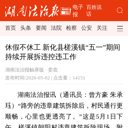
电子
百姓说
话
报
首页
头条
要闻
法院
检察
公安
关注
司法
休假不休工 新化县槎溪镇“五一”期间
持续开展拆违控违工作
湖南法治报触屏版 · 娄底
发布时间:2026-05-02 | 点击量：14151
湖南法治报讯（通讯员：曾方豪 朱承
珏）“路旁的违章建筑拆除后，村民通行更
顺畅，心里也更透亮了。”这是5月1日下
午，槎溪镇朝阳村违章建筑拆除现场，附