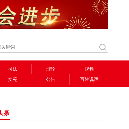
司法
理论
视频
文苑
公告
百姓说话
头条