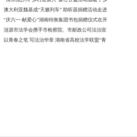
新之魂 湖南青年公证人为知识产权保护筑牢防线
澳大利亚魏基成“天籁列车” 助听器捐赠活动走进
市流沙河镇
“庆六一·献爱心”湖南特衡集团书包捐赠仪式在开
开慧镇
涟源市法学会携手市检察院、市邮政公司法治宣
慧镇举行
以青春之笔 写法治华章 湖南省高校法学联盟“青
讲走进七星街镇仙洞中学
年说法”实践基地揭牌