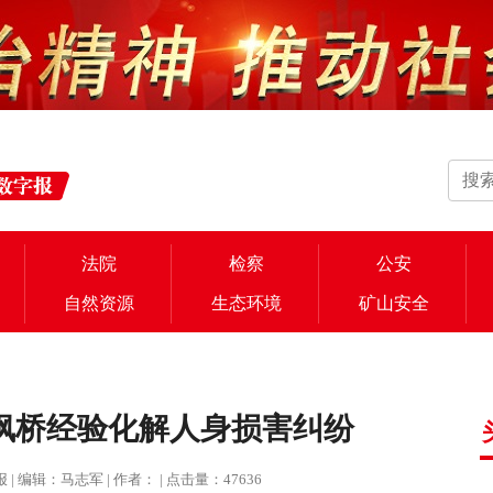
法院
检察
公安
自然资源
生态环境
矿山安全
枫桥经验化解人身损害纠纷
治报 | 编辑：马志军 | 作者： | 点击量：47636