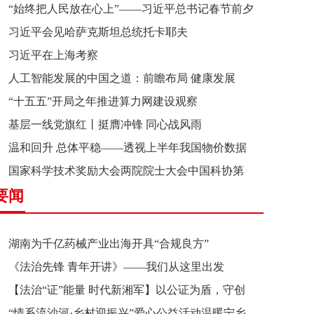
“始终把人民放在心上”——习近平总书记春节前夕
习近平会见哈萨克斯坦总统托卡耶夫
赴辽宁看望慰问基层干部群众纪实
习近平在上海考察
人工智能发展的中国之道：前瞻布局 健康发展
“十五五”开局之年推进算力网建设观察
基层一线党旗红丨挺膺冲锋 同心战风雨
温和回升 总体平稳——透视上半年我国物价数据
国家科学技术奖励大会两院院士大会中国科协第
要闻
十一次全国代表大会在京召开
湖南为千亿药械产业出海开具“合规良方”
《法治先锋 青年开讲》——我们从这里出发
【法治“证”能量 时代新湘军】以公证为盾，守创
“情系流沙河·乡村迎振兴”爱心公益活动温暖宁乡