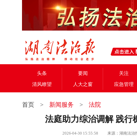
头条
要闻
关注
清风瞭望
人大之窗
应急管理
首页
>
新闻服务
>
法院
法庭助力综治调解 践行
2026-04-30 15:55:58 来源：湖南法