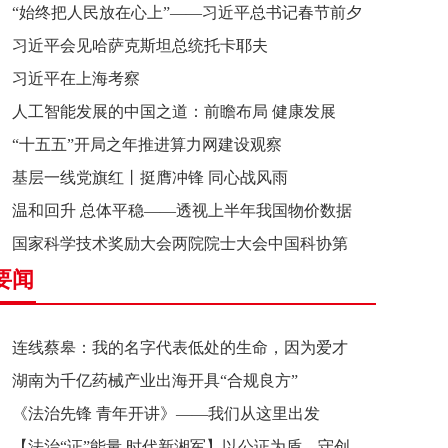
“始终把人民放在心上”——习近平总书记春节前夕
习近平会见哈萨克斯坦总统托卡耶夫
赴辽宁看望慰问基层干部群众纪实
习近平在上海考察
人工智能发展的中国之道：前瞻布局 健康发展
“十五五”开局之年推进算力网建设观察
基层一线党旗红丨挺膺冲锋 同心战风雨
温和回升 总体平稳——透视上半年我国物价数据
国家科学技术奖励大会两院院士大会中国科协第
要闻
十一次全国代表大会在京召开
连线蔡皋：我的名字代表低处的生命，因为爱才
湖南为千亿药械产业出海开具“合规良方”
接近理想的高地
《法治先锋 青年开讲》——我们从这里出发
【法治“证”能量 时代新湘军】以公证为盾，守创