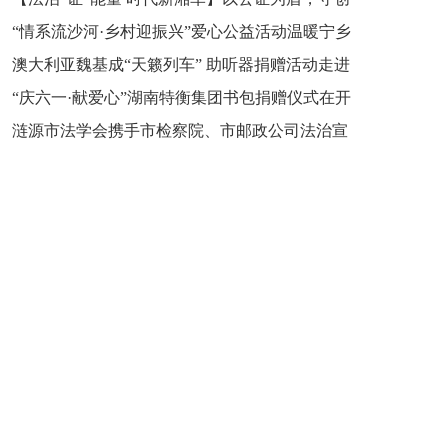
“情系流沙河·乡村迎振兴”爱心公益活动温暖宁乡
新之魂 湖南青年公证人为知识产权保护筑牢防线
澳大利亚魏基成“天籁列车” 助听器捐赠活动走进
市流沙河镇
“庆六一·献爱心”湖南特衡集团书包捐赠仪式在开
开慧镇
涟源市法学会携手市检察院、市邮政公司法治宣
慧镇举行
讲走进七星街镇仙洞中学