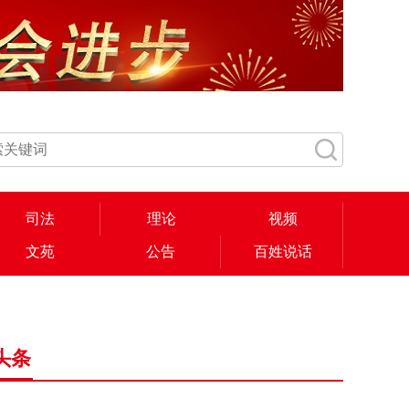
司法
理论
视频
文苑
公告
百姓说话
头条