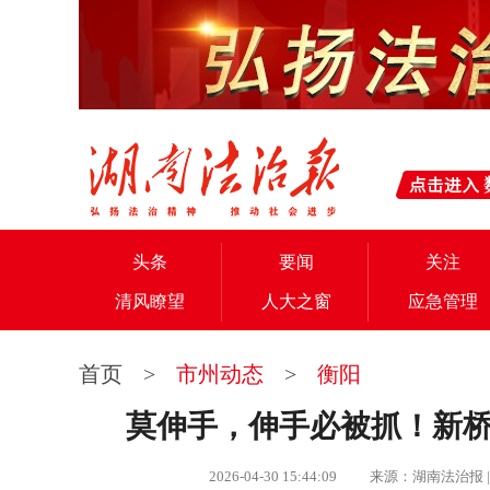
头条
要闻
关注
清风瞭望
人大之窗
应急管理
首页
>
市州动态
>
衡阳
莫伸手，伸手必被抓！新桥
2026-04-30 15:44:09 来源：湖南法治