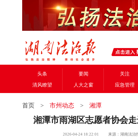
头条
要闻
关注
清风瞭望
人大之窗
应急管理
首页
>
市州动态
>
湘潭
湘潭市雨湖区志愿者协会走
2026-04-24 18:22:01 来源：湖南法