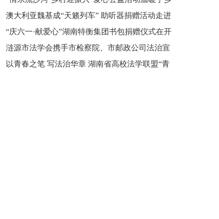
新之魂 湖南青年公证人为知识产权保护筑牢防线
澳大利亚魏基成“天籁列车” 助听器捐赠活动走进
市流沙河镇
“庆六一·献爱心”湖南特衡集团书包捐赠仪式在开
开慧镇
涟源市法学会携手市检察院、市邮政公司法治宣
慧镇举行
以青春之笔 写法治华章 湖南省高校法学联盟“青
讲走进七星街镇仙洞中学
年说法”实践基地揭牌