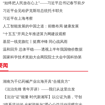
“始终把人民放在心上”——习近平总书记春节前夕
习近平会见哈萨克斯坦总统托卡耶夫
赴辽宁看望慰问基层干部群众纪实
习近平在上海考察
人工智能发展的中国之道：前瞻布局 健康发展
“十五五”开局之年推进算力网建设观察
基层一线党旗红丨挺膺冲锋 同心战风雨
温和回升 总体平稳——透视上半年我国物价数据
国家科学技术奖励大会两院院士大会中国科协第
要闻
十一次全国代表大会在京召开
湖南为千亿药械产业出海开具“合规良方”
《法治先锋 青年开讲》——我们从这里出发
【法治“证”能量 时代新湘军】以公证为盾，守创
“情系流沙河·乡村迎振兴”爱心公益活动温暖宁乡