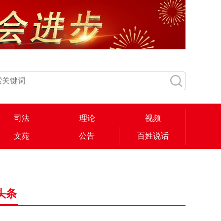
司法
理论
视频
文苑
公告
百姓说话
头条