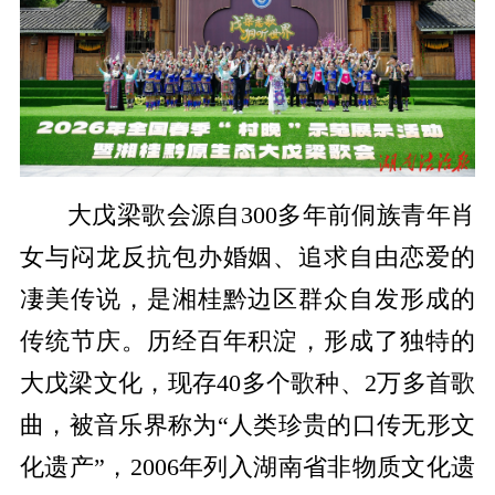
大戊梁歌会源自300多年前侗族青年肖
女与闷龙反抗包办婚姻、追求自由恋爱的
凄美传说，是湘桂黔边区群众自发形成的
传统节庆。历经百年积淀，形成了独特的
大戊梁文化，现存40多个歌种、2万多首歌
曲，被音乐界称为“人类珍贵的口传无形文
化遗产”，2006年列入湖南省非物质文化遗