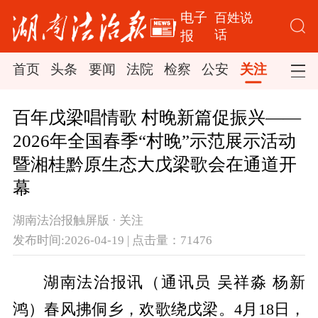
电子
百姓说
话
报
首页
头条
要闻
法院
检察
公安
关注
司法
百年戊梁唱情歌 村晚新篇促振兴——
2026年全国春季“村晚”示范展示活动
暨湘桂黔原生态大戊梁歌会在通道开
幕
湖南法治报触屏版 · 关注
发布时间:2026-04-19 | 点击量：71476
湖南法治报讯（通讯员 吴祥淼 杨新
鸿）
春风拂侗乡，欢歌绕戊梁。4月18日，