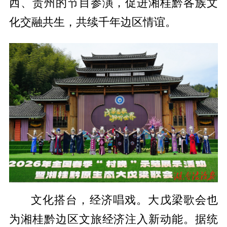
西、贵州的节目参演，促进湘桂黔各族文
化交融共生，共续千年边区情谊。
文化搭台，经济唱戏。大戊梁歌会也
为湘桂黔边区文旅经济注入新动能。据统