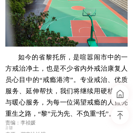
如今的
省
黎托所，是喧嚣闹市中的一
方戒治净土，也是不少省内外戒治康复人
员心目中的
“戒瘾港湾”。专业戒治、优质
服务、延伸帮扶，我们将继续用硬核实力
与暖心服务，为每一位渴望戒瘾的人点亮
重生之路，“黎”元为先、不负重“托”。
责编：李祯媛
一审：李祯媛
二审：伏志勇
三审：万朝晖