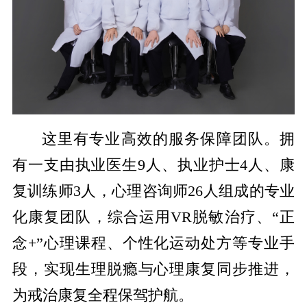
这里有专业高效的服务保障团队。拥
有一支由执业医生
9
人、执业护士
4
人、康
复训练师
3
人，心理咨询师
26
人组成的专业
化康复团队，综合运用
VR
脱敏治疗、“正
念
+
”心理课程、个性化运动处方等专业手
段，实现生理脱瘾与心理康复同步推进，
为戒治康复全程保驾护航。