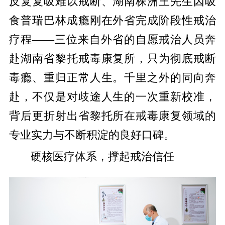
反复复吸难以戒断、湖南株洲
王
先生因吸
食普瑞巴林成瘾刚在外省完成阶段性戒治
疗程
——
三位来自外省的自愿戒治人员
奔
赴
湖南省黎托戒毒康复所，只为彻底戒断
毒瘾、重归正常人生。千里之外的同向奔
赴，不仅是对歧途人生的一次重新校准，
背后更折射出省黎托所在戒毒康复领域的
专业实力与不断积淀的良好口碑。
硬核医疗体系，撑起
戒治
信任