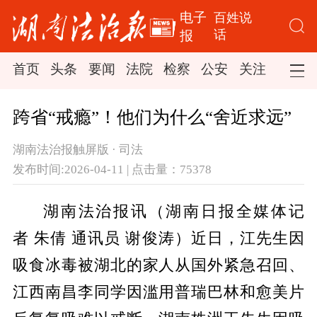
电子
百姓说
话
报
首页
头条
要闻
法院
检察
公安
关注
司法
跨省“戒瘾”！他们为什么“舍近求远”
湖南法治报触屏版 · 司法
发布时间:2026-04-11 | 点击量：75378
湖南法治报讯（湖南日报全媒体记
者
朱倩
通讯员
谢俊涛）
近日，
江
先生因
吸食冰毒被湖北的家人从国外紧急召回、
江西南昌
李
同学因滥用普瑞巴林和愈美片