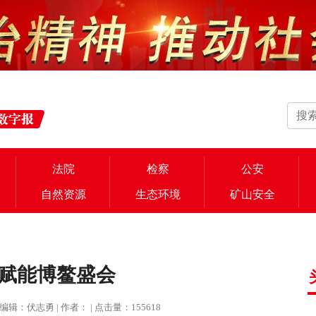
法院
检察
公安
自然资源
生态环境
矿山安全
赋能博鳌盛会
社 | 编辑：伏志勇 | 作者： | 点击量：155618