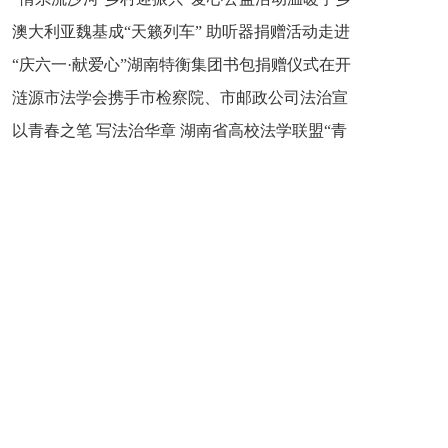
新之魂 湖南青年公证人为知识产权保护筑牢防线
澳大利亚魏基成“天籁列车” 助听器捐赠活动走进
市流沙河镇
“庆六一·献爱心”湖南特衡集团书包捐赠仪式在开
开慧镇
涟源市法学会携手市检察院、市邮政公司法治宣
慧镇举行
以青春之笔 写法治华章 湖南省高校法学联盟“青
讲走进七星街镇仙洞中学
年说法”实践基地揭牌