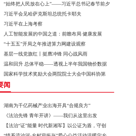
“始终把人民放在心上”——习近平总书记春节前夕
习近平会见哈萨克斯坦总统托卡耶夫
赴辽宁看望慰问基层干部群众纪实
习近平在上海考察
人工智能发展的中国之道：前瞻布局 健康发展
“十五五”开局之年推进算力网建设观察
基层一线党旗红丨挺膺冲锋 同心战风雨
温和回升 总体平稳——透视上半年我国物价数据
国家科学技术奖励大会两院院士大会中国科协第
要闻
十一次全国代表大会在京召开
湖南为千亿药械产业出海开具“合规良方”
《法治先锋 青年开讲》——我们从这里出发
【法治“证”能量 时代新湘军】以公证为盾，守创
“情系流沙河·乡村迎振兴”爱心公益活动温暖宁乡