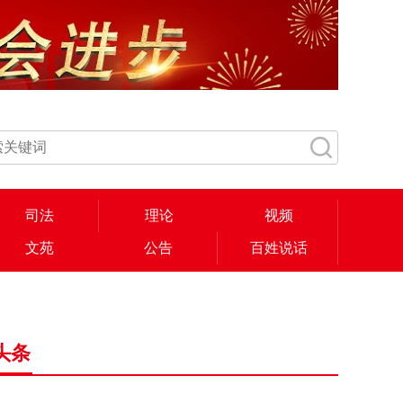
司法
理论
视频
文苑
公告
百姓说话
头条