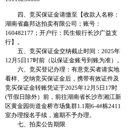
四、竞买保证金请缴至
【收款人名称：
湖南省鑫邦达拍卖有限公司
；账号：
160482177；开户行：
民生银行长沙广益支
行
】
。
五、竞买保证金交纳截止时间：
202
5
年
12月5日17时前（以保证金账号到账为准）。
六、竞买登记办理：
有意竞买者请实地
看样、交纳竞买保证金后，携带有效证件及
竞买保证金转账凭证于
2025年12月5日17时
(节假日除外）前，前往
湖南省长沙市
湘江新
区黄金园街道金桥市场集群
1.1期6-4#栋2411
室办理报名手续，逾期不予办理。
七、拍卖公告期限