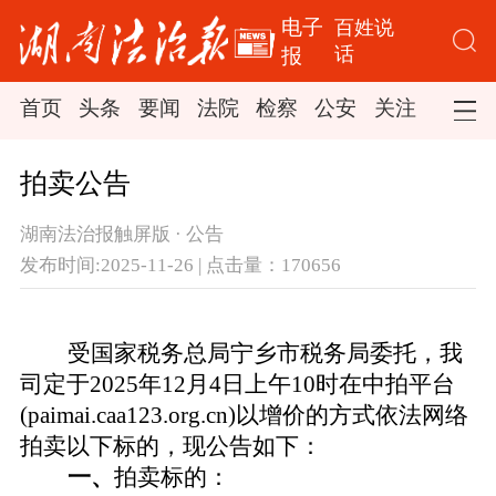
电子
百姓说
话
报
首页
头条
要闻
法院
检察
公安
关注
司法
拍卖公告
湖南法治报触屏版 · 公告
发布时间:2025-11-26 | 点击量：170656
受国家税务总局宁乡市税务局委托，我
司定于
2025年
12
月
4
日上午
10时
在中拍平台
(
paimai.caa123.org.cn
)
以增价的方式依法网络
拍卖以下标的，现公告如下：
一、
拍卖标的：