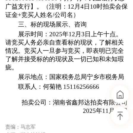
广益支行
】。
（注明：
12
月
4
日
10时拍卖会
保
证金
+竞买人姓名/公司名
）
三、标的现场展示、咨询
展示时间：
2025年12月3日上午十点
。
请竞买人务必亲自查看标的现状，了解相关
情况。竞买人一旦参与竞买，即表明已完全
了解并接受标的的现状及一切已知和未知瑕
疵。
展示地点：
国家税务总局宁乡市税务局
联系人：
何菊艳
15116256666
拍卖公司：
湖南省
鑫邦达
拍卖有限公司
2025年
11
月
26
日
责编：马志军