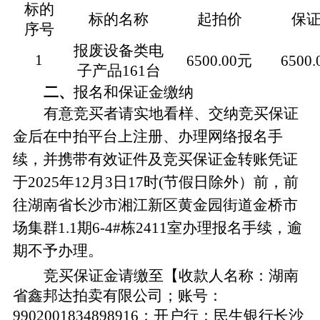
标的
标的名称
起拍价
保
序号
报废设备类电
1
6500.00元
6500
子产品
161台
二、
报名和保证金缴纳
有意竞买者请实地看样、交纳竞买保证
金后在中拍平台上注册、办理网络报名手
续，并携带有效证件及竞买保证金转账凭证
于
2025年
12
月
3
日
17
时
(节假日除外）前，前
往
湖南省长沙市
湘江新区黄金园街道金桥市
场集群
1.1期6-4#栋2411室办理报名手续，逾
期不予办理。
竞买保证金请缴至【收款人名称：
湖南
省鑫邦达拍卖有限公司
；账号：
9902001834898916；开户行：
民生银行长沙