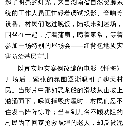
起了
明亮的灯光
，来自湖南省自然资源系
统的工作人员正忙碌着调试投影、音响等
设备
。村民们吃过晚饭，陆续来到屋场，
围坐在一起，
打着蒲扇，唠着家常，等着
参加一场特别的
屋场会
——
红背包地质灾
害防治基层宣讲。
以真实地灾案例改编的电影《忏悔》
开场后，
紧张的氛围逐渐
吸引了聊天村
民
。当影片中那如恶龙般的滑坡从山坡上
汹涌而下，瞬间摧毁房屋时，村民们忍不
住发出阵阵惊呼
；
当看到几名不顾劝阻的
村民为了回家抢救被埋的老人，却反被泥