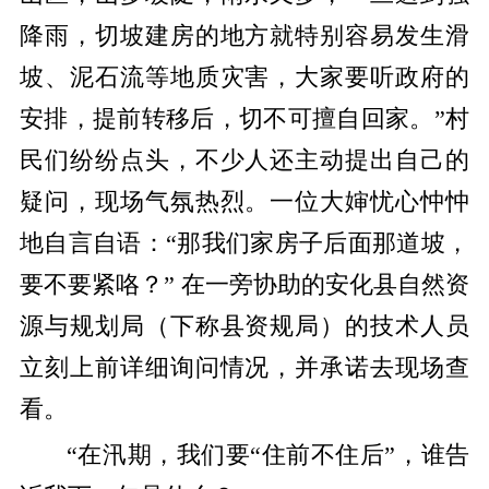
降雨，切坡建房的地方就特别容易发生滑
坡、泥石流等地质灾害
，大家要听政府的
安排，提前转移后，切不可擅自回家
。
”村
民们纷纷点头，不少人还主动提出自己的
疑问，现场气氛热烈。一位大
婶
忧心忡忡
地
自言自语
：
“那我们家房子后面那道坡，
要不要紧咯？”
在一旁协助的安化县自然资
源与规划局（下称县资规局）的
技术人员
立刻
上前
详细询问情况，并承诺去现场查
看。
“在汛期，我们要
“
住前不住后
”
，谁告