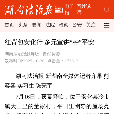
电子
百姓说
话
报
首页
头条
要闻
法院
检察
公安
关注
司法
红背包安化行 多元宣讲“种”平安
湖南法治报触屏版 · 自然资源
发布时间:2025-10-28 | 点击量：177312
湖南法治报
新湖南全媒体记者
齐
果
熊
容容
实习生
陈亮宇
7月16日，
夜幕降临，
位于
安化县
冷市
镇大山里的董家村，平日里幽静的
屋场
亮