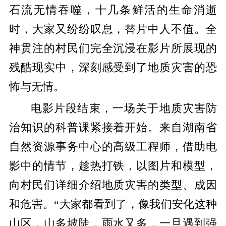
石流无情吞噬，十几条鲜活的生命消逝
时，大家又纷纷
叹息
，替片中人不值。
全
神贯注的
村民们完全沉浸在影片所展现的
残酷现实中，深刻感受到了地质灾害的
恐
怖与无情。
电影
片段结束
，一场关于地质灾害防
治知识的
科普课紧接着
开始。
来自湖南省
自然资源事务中心的高级工程师，
借助电
影中的情节，趁热打铁，
以
图片和模型，
向村民们详细介绍地质灾害的类型、成因
和危害。
“大家都看到了，像我们安化这种
山区，山多坡陡，雨水又多，一旦遇到强