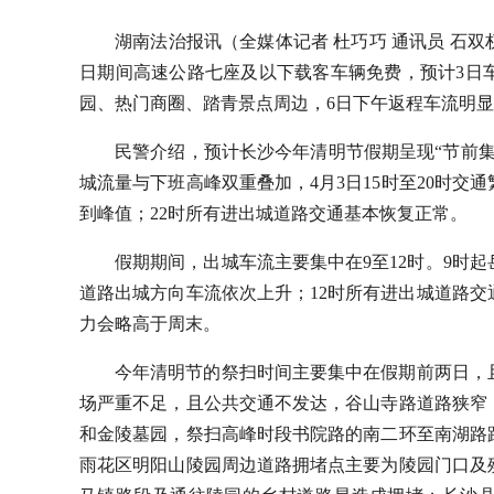
湖南法治报讯（全媒体记者 杜巧巧 通讯员 石
日期间高速公路七座及以下载客车辆免费，预计3日
园、热门商圈、踏青景点周边，6日下午返程车流明
民警介绍，预计长沙今年清明节假期呈现“节前
城流量与下班高峰双重叠加，4月3日15时至20时交
到峰值；22时所有进出城道路交通基本恢复正常。
假期期间，出城车流主要集中在9至12时。9时
道路出城方向车流依次上升；12时所有进出城道路交
力会略高于周末。
今年清明节的祭扫时间主要集中在假期前两日，
场严重不足，且公共交通不发达，谷山寺路道路狭窄
和金陵墓园，祭扫高峰时段书院路的南二环至南湖路
雨花区明阳山陵园周边道路拥堵点主要为陵园门口及