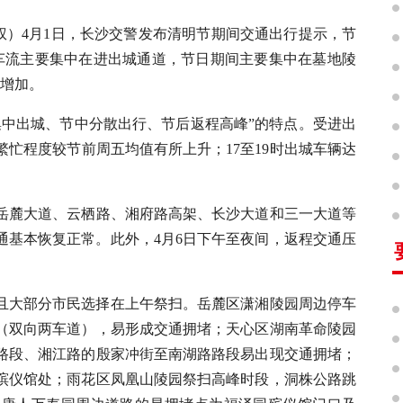
双权）4月1日，长沙交警发布清明节期间交通出行提示，节
车流主要集中在进出城通道，节日期间主要集中在墓地陵
显增加。
集中出城、节中分散出行、节后返程高峰”的特点。受进出
通繁忙程度较节前周五均值有所上升；17至19时出城车辆达
起岳麓大道、云栖路、湘府路高架、长沙大道和三一大道等
通基本恢复正常。此外，4月6日下午至夜间，返程交通压
且大部分市民选择在上午祭扫。岳麓区潇湘陵园周边停车
（双向两车道），易形成交通拥堵；天心区湖南革命陵园
路段、湘江路的殷家冲街至南湖路路段易出现交通拥堵；
殡仪馆处；雨花区凤凰山陵园祭扫高峰时段，洞株公路跳