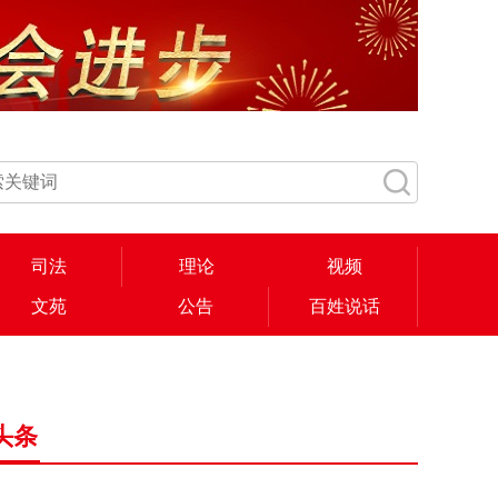
司法
理论
视频
文苑
公告
百姓说话
头条