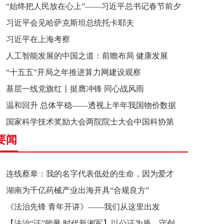
“始终把人民放在心上”——习近平总书记春节前夕
习近平会见哈萨克斯坦总统托卡耶夫
赴辽宁看望慰问基层干部群众纪实
习近平在上海考察
人工智能发展的中国之道：前瞻布局 健康发展
“十五五”开局之年推进算力网建设观察
基层一线党旗红丨挺膺冲锋 同心战风雨
温和回升 总体平稳——透视上半年我国物价数据
国家科学技术奖励大会两院院士大会中国科协第
要闻
十一次全国代表大会在京召开
连线蔡皋：我的名字代表低处的生命，因为爱才
湖南为千亿药械产业出海开具“合规良方”
接近理想的高地
《法治先锋 青年开讲》——我们从这里出发
【法治“证”能量 时代新湘军】以公证为盾，守创