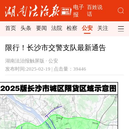
电子
百姓说
话
报
首页
头条
要闻
法院
检察
公安
关注
司法
限行！长沙市交警支队最新通告
湖南法治报触屏版 · 公安
发布时间:2025-02-19 | 点击量：39446