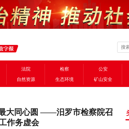
法院
检察
公安
自然资源
生态环境
矿山安全
最大同心圆 ——汨罗市检察院召
年工作务虚会