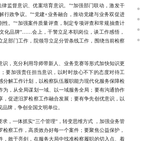
法律监督意识、优案培育意识。”“加强部门联动，激发干
解行政争议。”“党建+业务融合，推动党建与业务双促进
刚性。”“加强案件质量评查，制定专项评查和常规抽查计
察文化品牌”……会上，干警立足本职岗位，谈工作感悟，
立足部门工作，院领导立足分管条线工作，围绕当前检察
习意识，充分利用导师带新人、业务竞赛等形式加快知识更
力；要加强责任担当意识，以时时放心不下的态度对待工
感分解工作计划，以检察队伍履职能力现代化服务保障检
作为，从全局谋划一域、以一域服务全局；要有沟通协作
享，促进汨罗检察工作融合发展；要有争先创优意识，以
院品牌，争创全国文明单位。
要求，一体抓实“三个管理”，转变思维方式 ，加强业务管
汨罗检察工作，高质效办好每一个案件；要聚焦公益保护，
件，敢于亮剑，在服务大局中找准检察履职的切入点、着