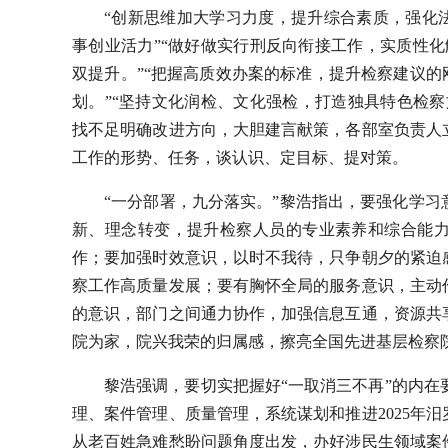
“创新思维加大学习力度，提升综合素质，强化
事创业活力”“做好做实行刑反向衔接工作，实质性化
双提升。”“把握高质效办案的标准，提升检察建议的
划。”“坚持文化润检、文化强检，打造独具特色检
找不足明确改进方向，大胆建言献策，各部室负责人
工作的形势、任务，谈认识、定目标、提对策。
“一分部署，九分落实。”黎浩指出，要强化学
新、理念转变，提升检察人员的专业素养和综合能
作；要加强时效意识，以时不我待，只争朝夕的紧迫
察工作高质量发展；要有胸怀全局的服务意识，主动
的意识，部门之间通力协作，加强信息互通，资源共
院为家，院兴我荣的归属感，擦亮全国先进基层检察
黎浩强调，要切实把握好“一取消三不再”的内在
理、案件管理、质量管理，系统谋划和推进2025年
从老百姓急难愁盼问题角度出发，办好涉民生领域案