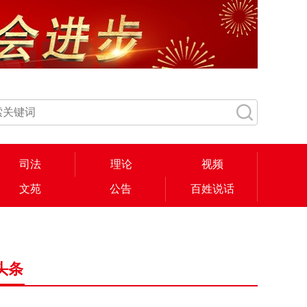
司法
理论
视频
文苑
公告
百姓说话
头条