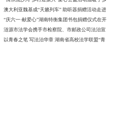
新之魂 湖南青年公证人为知识产权保护筑牢防线
澳大利亚魏基成“天籁列车” 助听器捐赠活动走进
市流沙河镇
“庆六一·献爱心”湖南特衡集团书包捐赠仪式在开
开慧镇
涟源市法学会携手市检察院、市邮政公司法治宣
慧镇举行
以青春之笔 写法治华章 湖南省高校法学联盟“青
讲走进七星街镇仙洞中学
年说法”实践基地揭牌