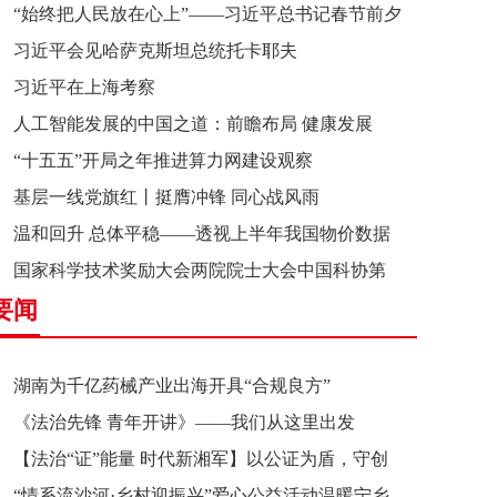
“始终把人民放在心上”——习近平总书记春节前夕
习近平会见哈萨克斯坦总统托卡耶夫
赴辽宁看望慰问基层干部群众纪实
习近平在上海考察
人工智能发展的中国之道：前瞻布局 健康发展
“十五五”开局之年推进算力网建设观察
基层一线党旗红丨挺膺冲锋 同心战风雨
温和回升 总体平稳——透视上半年我国物价数据
国家科学技术奖励大会两院院士大会中国科协第
要闻
十一次全国代表大会在京召开
湖南为千亿药械产业出海开具“合规良方”
《法治先锋 青年开讲》——我们从这里出发
【法治“证”能量 时代新湘军】以公证为盾，守创
“情系流沙河·乡村迎振兴”爱心公益活动温暖宁乡