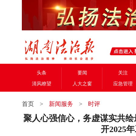
头条
要闻
关注
清风瞭望
人大之窗
应急管理
首页
>
新闻服务
>
时评
聚人心强信心，务虚谋实共绘
开2025