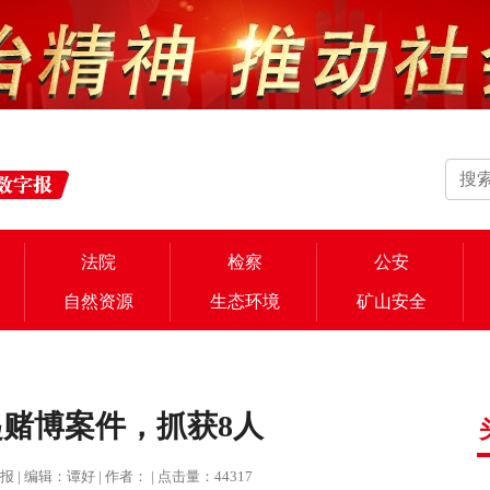
法院
检察
公安
自然资源
生态环境
矿山安全
赌博案件，抓获8人
法治报 | 编辑：谭好 | 作者： | 点击量：44317