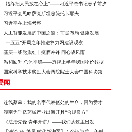
“始终把人民放在心上”——习近平总书记春节前夕
习近平会见哈萨克斯坦总统托卡耶夫
赴辽宁看望慰问基层干部群众纪实
习近平在上海考察
人工智能发展的中国之道：前瞻布局 健康发展
“十五五”开局之年推进算力网建设观察
基层一线党旗红丨挺膺冲锋 同心战风雨
温和回升 总体平稳——透视上半年我国物价数据
国家科学技术奖励大会两院院士大会中国科协第
要闻
十一次全国代表大会在京召开
连线蔡皋：我的名字代表低处的生命，因为爱才
湖南为千亿药械产业出海开具“合规良方”
接近理想的高地
《法治先锋 青年开讲》——我们从这里出发
【法治“证”能量 时代新湘军】以公证为盾，守创