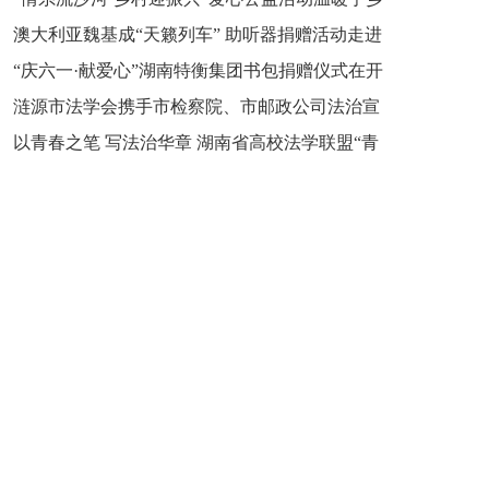
新之魂 湖南青年公证人为知识产权保护筑牢防线
澳大利亚魏基成“天籁列车” 助听器捐赠活动走进
市流沙河镇
“庆六一·献爱心”湖南特衡集团书包捐赠仪式在开
开慧镇
涟源市法学会携手市检察院、市邮政公司法治宣
慧镇举行
以青春之笔 写法治华章 湖南省高校法学联盟“青
讲走进七星街镇仙洞中学
年说法”实践基地揭牌