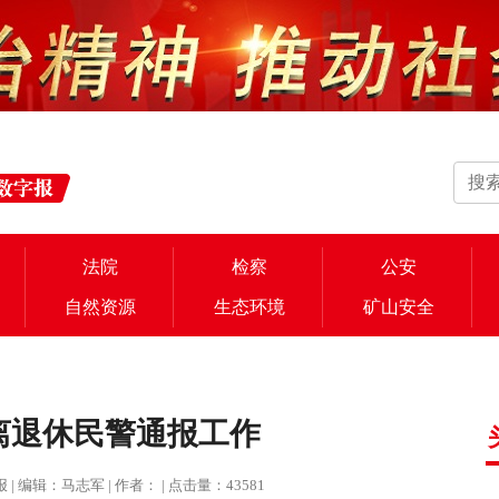
法院
检察
公安
自然资源
生态环境
矿山安全
离退休民警通报工作
治报 | 编辑：马志军 | 作者： | 点击量：43581