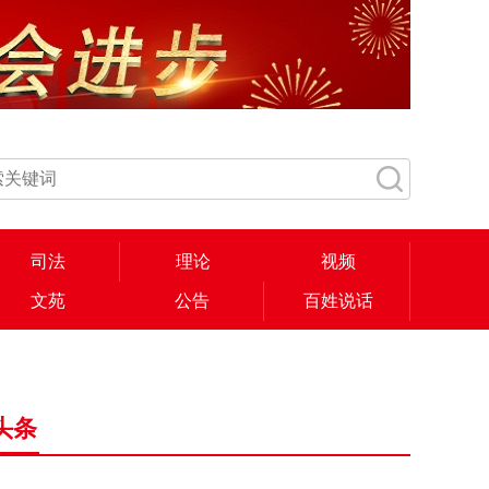
司法
理论
视频
文苑
公告
百姓说话
头条