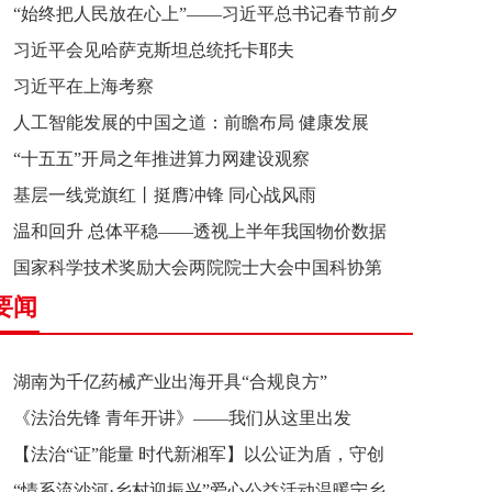
“始终把人民放在心上”——习近平总书记春节前夕
习近平会见哈萨克斯坦总统托卡耶夫
赴辽宁看望慰问基层干部群众纪实
习近平在上海考察
人工智能发展的中国之道：前瞻布局 健康发展
“十五五”开局之年推进算力网建设观察
基层一线党旗红丨挺膺冲锋 同心战风雨
温和回升 总体平稳——透视上半年我国物价数据
国家科学技术奖励大会两院院士大会中国科协第
要闻
十一次全国代表大会在京召开
湖南为千亿药械产业出海开具“合规良方”
《法治先锋 青年开讲》——我们从这里出发
【法治“证”能量 时代新湘军】以公证为盾，守创
“情系流沙河·乡村迎振兴”爱心公益活动温暖宁乡